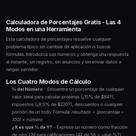
Los cálculos mentales con porcentajes son
Ejemplo: Disminuir 500 en un 20% →
500 × 0.80 =
propensos a errores, sobre todo con decimales o
400
números grandes. Una calculadora en línea le brinda
Calculadora de Porcentajes Gratis - Las 4
resultados instantáneos y precisos en las cuatro
Modos en una Herramienta
operaciones de porcentaje más comunes, sin lápiz,
Esta calculadora de porcentajes resuelve cualquier
papel o Google Sheets.
problema típico sin cambiar de aplicación ni buscar
fórmulas. Introduzca sus números y obtenga una respuesta
al instante, sin registro, sin anuncios y sin enviar datos a
ningún servidor.
Los Cuatro Modos de Cálculo
% del Número
- Encuentre un porcentaje de cualquier
valor. Ideal para calcular propinas (¿15% de $84?),
impuestos (¿8,5% de $220?), descuentos o cualquier
porción de un todo. Fórmula:
resultado = (porcentaje ÷
100) × número
.
¿X es qué % de Y?
- Exprese un número como fracción
de otro. Útil para calificaciones (42 de 56 = ¿qué %?),