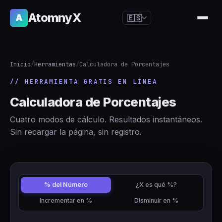
AtomnyX
A
🇪🇸
🇺🇸
English
🇪🇸
Español
Inicio
/
Herramientas
/
Calculadora de Porcentajes
🇧🇷
Português
// HERRAMIENTA GRATIS EN LÍNEA
🇫🇷
Français
Calculadora de Porcentajes
🇩🇪
Deutsch
Cuatro modos de cálculo. Resultados instantáneos.
🇯🇵
日本語
Sin recargar la página, sin registro.
🇷🇺
Русский
🇨🇳
简体中文
🇮🇹
Italiano
% del Número
¿X es qué %?
Incrementar en %
Disminuir en %
🇮🇳
हिन्दी
🇳🇱
Nederlands