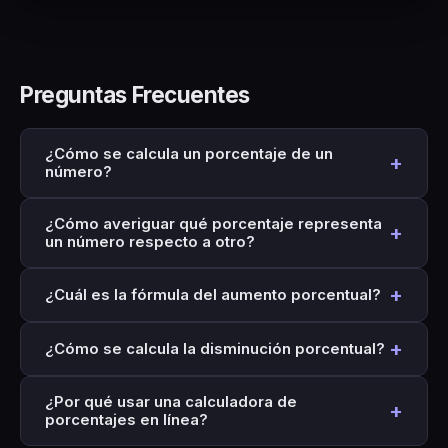
Preguntas Frecuentes
¿Cómo se calcula un porcentaje de un
+
número?
Divida el porcentaje entre 100 y luego multiplíquelo
¿Cómo averiguar qué porcentaje representa
+
por el número.
un número respecto a otro?
Fórmula:
(X ÷ 100) × Y
Divida la parte (X) entre el total (Y) y multiplique por
Ejemplo: ¿Cuál es el 20% de 150? →
(20 ÷ 100) ×
+
¿Cuál es la fórmula del aumento porcentual?
100.
150 = 30
Fórmula:
(X ÷ Y) × 100
Multiplique el valor original por
(1 + percentage ÷
+
¿Cómo se calcula la disminución porcentual?
Ejemplo: 50 es qué % de 200? →
(50 ÷ 200) × 100 =
.
100)
25%
Fórmula:
Y × (1 + X ÷ 100)
Multiplique el valor original por
(1 − percentage ÷
¿Por qué usar una calculadora de
Ejemplo: Incrementar 200 en un 15% →
200 × 1.15 =
+
.
100)
porcentajes en línea?
230
Fórmula:
Y × (1 − X ÷ 100)