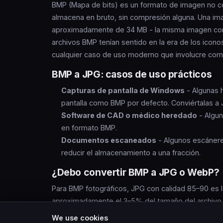
BMP (Mapa de bits) es un formato de imagen no co
almacena en bruto, sin compresión alguna. Una 
aproximadamente de 34 MB - la misma imagen com
archivos BMP tenían sentido en la era de los icon
cualquier caso de uso moderno que involucre comp
BMP a JPG: casos de uso prácticos
Capturas de pantalla de Windows
- Algunas 
pantalla como BMP por defecto. Conviértalas a 
Software de CAD o médico heredado
- Algun
en formato BMP.
Documentos escaneados
- Algunos escánere
reducir el almacenamiento a una fracción.
¿Debo convertir BMP a JPG o WebP?
Para BMP fotográficos, JPG con calidad 85–90 es l
aproximadamente el 3–5% del tamaño del archivo 
afilados,
conviértalos a WebP
- maneja mejor cont
We use cookies