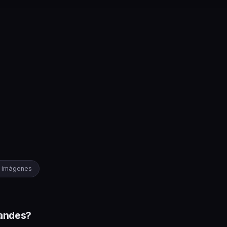
e imágenes
randes?