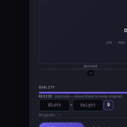
D
JPG · PNG 
BEFORE
—
QUALITY
RESIZE
(optional — leave blank to keep original)
🔒
×
Original:
—