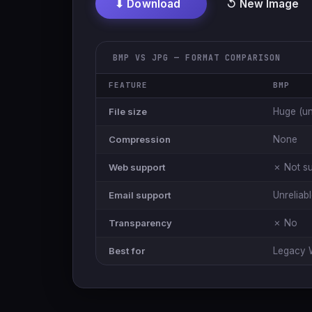
⬇ Download
↺ New Image
BMP VS JPG — FORMAT COMPARISON
FEATURE
BMP
File size
Huge (u
Compression
None
Web support
✗ Not s
Email support
Unreliab
Transparency
✗ No
Best for
Legacy 