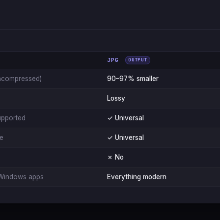
JPG
OUTPUT
ncompressed)
90–97% smaller
Lossy
upported
✓ Universal
le
✓ Universal
✗ No
Windows apps
Everything modern