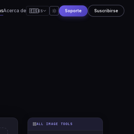
as
Acerca de
🇪🇸
ES
Soporte
Suscribirse
🇺🇸
English
🇪🇸
Español
🇧🇷
Português
🇫🇷
Français
🇩🇪
Deutsch
🇯🇵
日本語
🇷🇺
Русский
🇨🇳
简体中文
🇮🇹
Italiano
🇮🇳
हिन्दी
ALL IMAGE TOOLS
🇳🇱
Nederlands