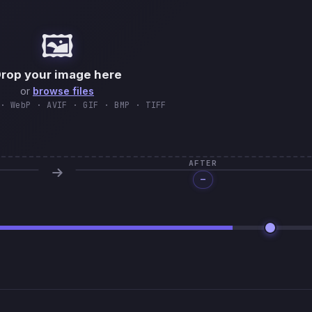
🖼️
rop your image here
or
browse files
· WebP · AVIF · GIF · BMP · TIFF
AFTER
—
Processing…