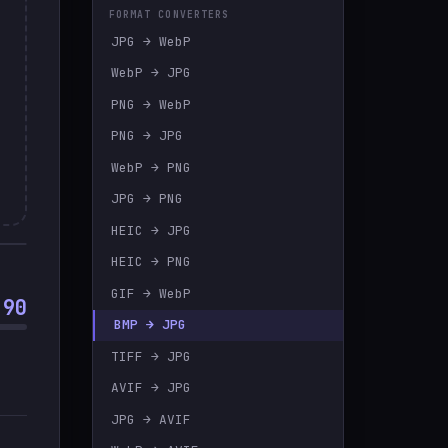
FORMAT CONVERTERS
🇹🇷
Türkçe
JPG → WebP
WebP → JPG
PNG → WebP
PNG → JPG
WebP → PNG
JPG → PNG
HEIC → JPG
HEIC → PNG
GIF → WebP
90
BMP → JPG
TIFF → JPG
AVIF → JPG
JPG → AVIF