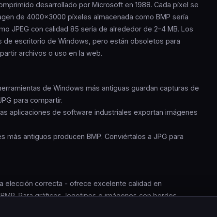
mprimido desarrollado por Microsoft en 1988. Cada píxel se
imagen de 4000×3000 píxeles almacenada como BMP sería
o JPEG con calidad 85 sería de alrededor de 2–4 MB. Los
os de escritorio de Windows, pero están obsoletos para
artir archivos o uso en la web.
herramientas de Windows más antiguas guardan capturas de
JPG para compartir.
as aplicaciones de software industriales exportan imágenes
s más antiguos producen BMP. Conviértalos a JPG para
a elección correcta - ofrece excelente calidad en
BMP. Para gráficos, logotipos e imágenes con bordes
enido fotográfico y gráfico que JPEG.