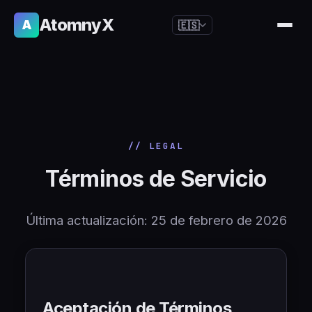
AtomnyX
A
🇪🇸
🇺🇸
English
🇪🇸
Español
🇧🇷
Português
🇫🇷
Français
// LEGAL
🇩🇪
Deutsch
Términos de Servicio
🇯🇵
日本語
🇷🇺
Русский
Última actualización: 25 de febrero de 2026
🇨🇳
简体中文
🇮🇹
Italiano
🇮🇳
हिन्दी
Aceptación de Términos
🇳🇱
Nederlands