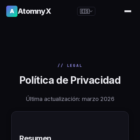
AtomnyX
A
🇪🇸
🇺🇸
English
🇪🇸
Español
🇧🇷
Português
🇫🇷
Français
// LEGAL
🇩🇪
Deutsch
Política de Privacidad
🇯🇵
日本語
🇷🇺
Русский
Última actualización: marzo 2026
🇨🇳
简体中文
🇮🇹
Italiano
🇮🇳
हिन्दी
Resumen
🇳🇱
Nederlands