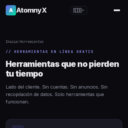
AtomnyX
A
🇪🇸
🇺🇸
English
🇪🇸
Español
Inicio
/
Herramientas
🇧🇷
Português
// HERRAMIENTAS EN LÍNEA GRATIS
🇫🇷
Français
Herramientas que no pierden
🇩🇪
Deutsch
tu tiempo
🇯🇵
日本語
🇷🇺
Русский
Lado del cliente. Sin cuentas. Sin anuncios. Sin
recopilación de datos. Solo herramientas que
🇨🇳
简体中文
funcionan.
🇮🇹
Italiano
🇮🇳
हिन्दी
🇳🇱
Nederlands