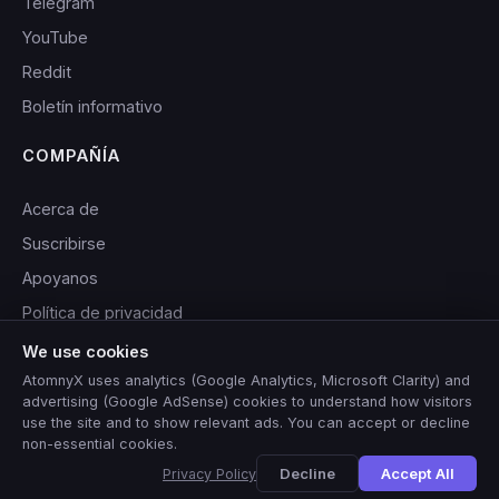
Telegram
YouTube
Reddit
Boletín informativo
COMPAÑÍA
Acerca de
Suscribirse
Apoyanos
Política de privacidad
Términos de servicio
We use cookies
AtomnyX uses analytics (Google Analytics, Microsoft Clarity) and
advertising (Google AdSense) cookies to understand how visitors
use the site and to show relevant ads. You can accept or decline
non-essential cookies.
© 2026 AtomnyX. Todos los derechos reservados.
🇺🇸
View this site in
English
?
Yes
No, thanks
Decline
Accept All
Privacy Policy
Built with purpose. Powered by curiosity.