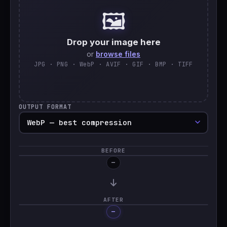
🖼️
🇹🇷
Türkçe
Drop your image here
or
browse files
JPG · PNG · WebP · AVIF · GIF · BMP · TIFF
OUTPUT FORMAT
BEFORE
—
AFTER
—
Processing…