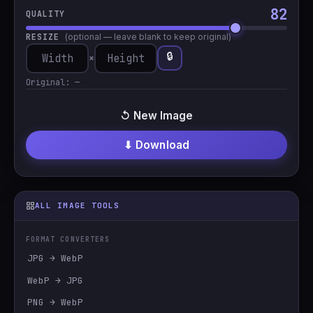
82
QUALITY
RESIZE
(optional — leave blank to keep original)
🔒
×
Original:
—
↺ New Image
⬇ Download
ALL IMAGE TOOLS
FORMAT CONVERTERS
JPG → WebP
WebP → JPG
PNG → WebP