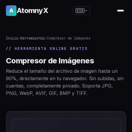
AtomnyX
A
🇪🇸
🇺🇸
English
🇪🇸
Español
Inicio
/
Herramientas
/
Compresor de Imágenes
🇧🇷
Português
// HERRAMIENTA ONLINE GRATIS
🇫🇷
Français
Compresor de Imágenes
🇩🇪
Deutsch
Reduce el tamaño del archivo de imagen hasta un
🇯🇵
日本語
90%, directamente en tu navegador. Sin subidas, sin
cuentas, completamente privado. Soporta JPG,
🇷🇺
Русский
PNG, WebP, AVIF, GIF, BMP y TIFF.
🇨🇳
简体中文
🇮🇹
Italiano
🇮🇳
हिन्दी
🇳🇱
Nederlands