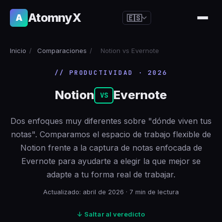
AtomnyX
A
🇪🇸
🇺🇸
English
Inicio
/
Comparaciones
/
Notion vs Evernote
🇪🇸
Español
// PRODUCTIVIDAD · 2026
🇧🇷
Português
Notion
Evernote
🇫🇷
Français
VS
🇩🇪
Deutsch
Dos enfoques muy diferentes sobre "dónde viven tus
🇯🇵
日本語
notas". Comparamos el espacio de trabajo flexible de
Notion frente a la captura de notas enfocada de
🇷🇺
Русский
Evernote para ayudarte a elegir la que mejor se
🇨🇳
简体中文
adapte a tu forma real de trabajar.
🇮🇹
Italiano
Actualizado: abril de 2026 · 7 min de lectura
🇮🇳
हिन्दी
↓ Saltar al veredicto
🇳🇱
Nederlands