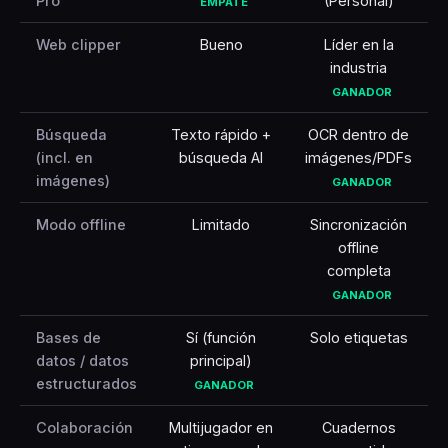
Pro
(Personal)
EMPATE
Web clipper
Bueno
Líder en la
industria
GANADOR
Búsqueda
Texto rápido +
OCR dentro de
(incl. en
búsqueda AI
imágenes/PDFs
imágenes)
GANADOR
Modo offline
Limitado
Sincronización
offline
completa
GANADOR
Bases de
Sí (función
Solo etiquetas
datos / datos
principal)
estructurados
GANADOR
Colaboración
Multijugador en
Cuadernos