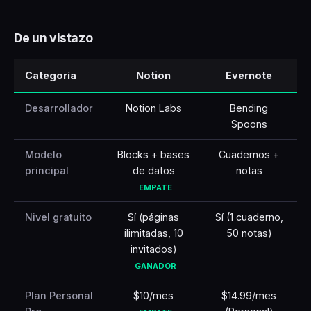
🇹🇷
Türkçe
De un vistazo
Categoría
Notion
Evernote
Desarrollador
Notion Labs
Bending
Spoons
Modelo
Blocks + bases
Cuadernos +
principal
de datos
notas
EMPATE
Nivel gratuito
Sí (páginas
Sí (1 cuaderno,
ilimitadas, 10
50 notas)
invitados)
GANADOR
Plan Personal
$10/mes
$14.99/mes