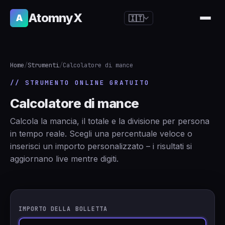
AtomnyX
A
🇮🇹
🇺🇸
English
🇪🇸
Español
Home
/
Strumenti
/
Calcolatore di mance
🇧🇷
Português
// STRUMENTO ONLINE GRATUITO
🇫🇷
Français
Calcolatore di mance
🇩🇪
Deutsch
Calcola la mancia, il totale e la divisione per persona
🇯🇵
日本語
in tempo reale. Scegli una percentuale veloce o
inserisci un importo personalizzato – i risultati si
🇷🇺
Русский
aggiornano live mentre digiti.
🇨🇳
简体中文
🇮🇹
Italiano
🇮🇳
हिन्दी
IMPORTO DELLA BOLLETTA
🇳🇱
Nederlands