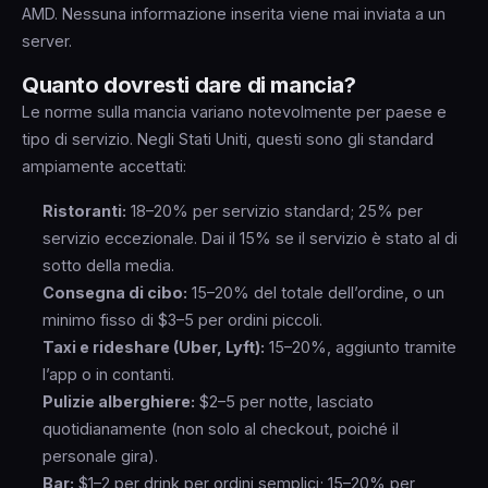
come base – inserisci il tuo subtotal pre-tasse o
AMD. Nessuna informazione inserita viene mai inviata a un
l’intero importo post-tasse, come preferisci.
server.
Quanto dovresti dare di mancia?
Le norme sulla mancia variano notevolmente per paese e
tipo di servizio. Negli Stati Uniti, questi sono gli standard
ampiamente accettati:
Ristoranti:
18–20% per servizio standard; 25% per
servizio eccezionale. Dai il 15% se il servizio è stato al di
sotto della media.
Consegna di cibo:
15–20% del totale dell’ordine, o un
minimo fisso di $3–5 per ordini piccoli.
Taxi e rideshare (Uber, Lyft):
15–20%, aggiunto tramite
l’app o in contanti.
Pulizie alberghiere:
$2–5 per notte, lasciato
quotidianamente (non solo al checkout, poiché il
personale gira).
Bar:
$1–2 per drink per ordini semplici; 15–20% per