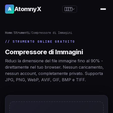
AtomnyX
A
🇮🇹
🇺🇸
English
🇪🇸
Español
Home
/
Strumenti
/
Compressore di Immagini
🇧🇷
Português
// STRUMENTO ONLINE GRATUITO
🇫🇷
Français
Compressore di Immagini
🇩🇪
Deutsch
Riduci la dimensione del file immagine fino al 90% -
🇯🇵
日本語
direttamente nel tuo browser. Nessun caricamento,
nessun account, completamente privato. Supporta
🇷🇺
Русский
JPG, PNG, WebP, AVIF, GIF, BMP e TIFF.
🇨🇳
简体中文
🇮🇹
Italiano
🇮🇳
हिन्दी
🇳🇱
Nederlands