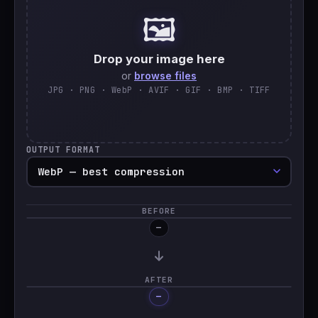
🖼️
🇹🇷
Türkçe
Drop your image here
or
browse files
JPG · PNG · WebP · AVIF · GIF · BMP · TIFF
OUTPUT FORMAT
BEFORE
—
AFTER
—
Processing…