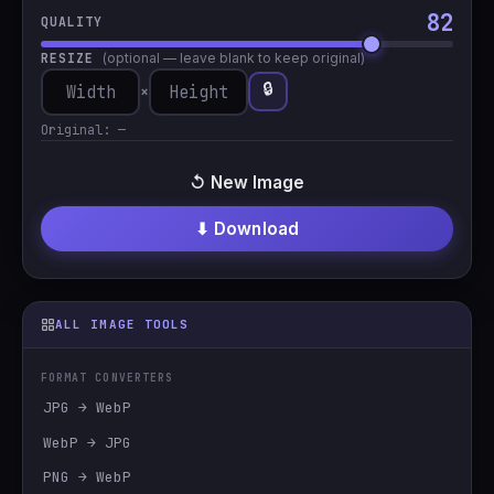
82
QUALITY
RESIZE
(optional — leave blank to keep original)
🔒
×
Original:
—
↺ New Image
⬇ Download
ALL IMAGE TOOLS
FORMAT CONVERTERS
JPG → WebP
WebP → JPG
PNG → WebP