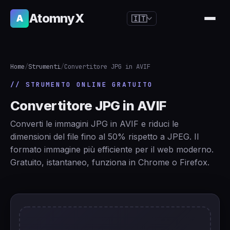
AtomnyX
A
🇮🇹
🇺🇸
English
🇪🇸
Español
Home
/
Strumenti
/
Convertitore JPG in AVIF
🇧🇷
Português
// STRUMENTO ONLINE GRATUITO
🇫🇷
Français
Convertitore JPG in AVIF
🇩🇪
Deutsch
Converti le immagini JPG in AVIF e riduci le
🇯🇵
日本語
dimensioni del file fino al 50% rispetto a JPEG. Il
formato immagine più efficiente per il web moderno.
🇷🇺
Русский
Gratuito, istantaneo, funziona in Chrome o Firefox.
🇨🇳
简体中文
🇮🇹
Italiano
🇮🇳
हिन्दी
🇳🇱
Nederlands