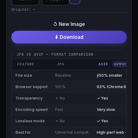
Original:
—
↺ New Image
⬇ Download
JPG VS AVIF — FORMAT COMPARISON
FEATURE
JPG
AVIF
OUTPUT
File size
Baseline
∳50% smaller
Browser support
100%
93% (Chrome 85+, FF
Transparency
✗ No
✓ Yes
Encoding speed
Fast
Very slow
Lossless mode
✗ No
✓ Yes
Best for
Universal compat.
High-perf web · 2025