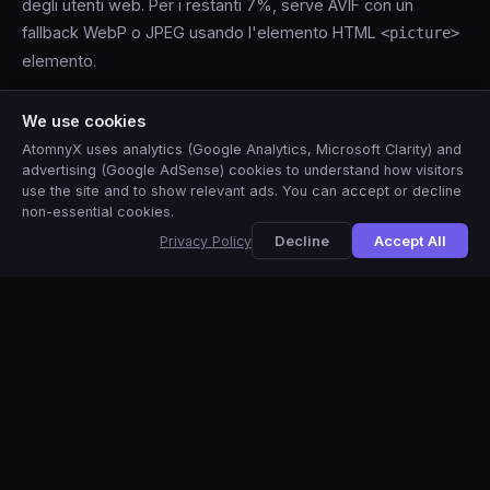
degli utenti web. Per i restanti 7%, serve AVIF con un
fallback WebP o JPEG usando l'elemento HTML
<picture>
elemento.
Requisito di codifica AVIF nel browser
We use cookies
Questo strumento richiede Chrome o Firefox per la codifica
AtomnyX uses analytics (Google Analytics, Microsoft Clarity) and
di output AVIF. Safari può decodificare AVIF ma non
advertising (Google AdSense) cookies to understand how visitors
use the site and to show relevant ads. You can accept or decline
supporta la codifica AVIF tramite l'API Canvas a partire dal
non-essential cookies.
2024. Se l'opzione AVIF fallisce nel tuo browser, passa a
🇺🇸
View this site in
English
?
Yes
No, thanks
Decline
Accept All
Privacy Policy
Chrome o Firefox, o usa WebP come alternativa - è il 25%
più piccolo di JPEG e supportato in tutti i browser moderni,
incluso Safari.
Domande frequenti
+
AVIF è supportato da tutti i browser?