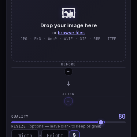
🖼️
🇹🇷
Türkçe
Drop your image here
or
browse files
JPG · PNG · WebP · AVIF · GIF · BMP · TIFF
BEFORE
—
AFTER
—
Processing…
80
QUALITY
RESIZE
(optional — leave blank to keep original)
🔒
×