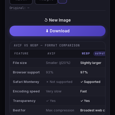
Original:
—
↺ New Image
⬇ Download
AVIF VS WEBP — FORMAT COMPARISON
FEATURE
AVIF
WEBP
OUTPUT
File size
Smaller (∳20%)
Slightly larger
Browser support
93%
97%
Safari Monterey
✗ Not supported
✓ Supported
Encoding speed
Very slow
Fast
Transparency
✓ Yes
✓ Yes
Best for
Max compression
Broadest web compat