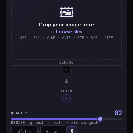
🖼️
🇹🇷
Türkçe
Drop your image here
or
browse files
JPG · PNG · WebP · AVIF · GIF · BMP · TIFF
BEFORE
—
AFTER
—
Processing…
82
QUALITY
RESIZE
(optional — leave blank to keep original)
🔒
×