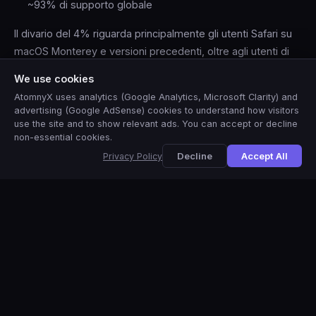
~93% di supporto globale
Il divario del 4% riguarda principalmente gli utenti Safari su
macOS Monterey e versioni precedenti, oltre agli utenti di
browser mobili più vecchi. Se devi supportare questi utenti
We use cookies
senza un fallback JPEG, WebP è la scelta più sicura come
AtomnyX uses analytics (Google Analytics, Microsoft Clarity) and
unico formato.
advertising (Google AdSense) cookies to understand how visitors
use the site and to show relevant ads. You can accept or decline
Compromesso sulle dimensioni del file
non-essential cookies.
🇺🇸
View this site in
English
?
Yes
No, thanks
WebP è circa il 15–25% più grande di AVIF a parità di qualità.
Decline
Accept All
Privacy Policy
Convertire da AVIF a WebP aumenterà le dimensioni del file
di questa percentuale. È accettabile quando la compatibilità
più ampia è prioritaria rispetto alla massima compressione.
Domande frequenti
+
Quando dovrei usare WebP invece di AVIF?