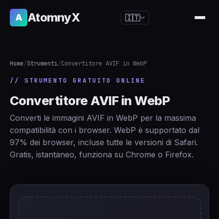
AtomnyX
A
🇮🇹
🇺🇸
English
🇪🇸
Español
Home
/
Strumenti
/
Convertitore AVIF in WebP
🇧🇷
Português
// STRUMENTO GRATUITO ONLINE
🇫🇷
Français
Convertitore AVIF in WebP
🇩🇪
Deutsch
Converti le immagini AVIF in WebP per la massima
🇯🇵
日本語
compatibilità con i browser. WebP è supportato dal
97% dei browser, incluse tutte le versioni di Safari.
🇷🇺
Русский
Gratis, istantaneo, funziona su Chrome o Firefox.
🇨🇳
简体中文
🇮🇹
Italiano
🇮🇳
हिन्दी
🇳🇱
Nederlands