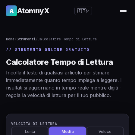
AtomnyX
A
🇮🇹
🇺🇸
English
🇪🇸
Español
Home
/
Strumenti
/
Calcolatore Tempo di Lettura
🇧🇷
Português
// STRUMENTO ONLINE GRATUITO
🇫🇷
Français
Calcolatore Tempo di Lettura
🇩🇪
Deutsch
Incolla il testo di qualsiasi articolo per stimare
🇯🇵
日本語
immediatamente quanto tempo impiega a leggere. I
risultati si aggiornano in tempo reale mentre digiti -
🇷🇺
Русский
regola la velocità di lettura per il tuo pubblico.
🇨🇳
简体中文
🇮🇹
Italiano
🇮🇳
हिन्दी
VELOCITÀ DI LETTURA
Lenta
Media
Veloce
🇳🇱
Nederlands