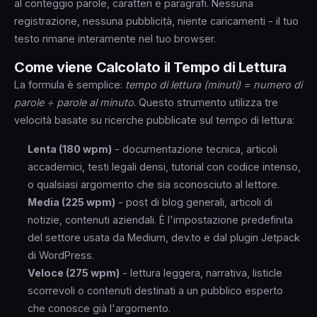
soprattutto su mobile dove la lunghezza del testo è
al conteggio parole, caratteri e paragrafi. Nessuna
più difficile da valutare visivamente.
registrazione, nessuna pubblicità, niente caricamenti - il tuo
testo rimane interamente nel tuo browser.
Come viene Calcolato il Tempo di Lettura
La formula è semplice:
tempo di lettura (minuti) = numero di
parole ÷ parole al minuto
. Questo strumento utilizza tre
velocità basate su ricerche pubblicate sul tempo di lettura:
Lenta (180 wpm)
- documentazione tecnica, articoli
accademici, testi legali densi, tutorial con codice intenso,
o qualsiasi argomento che sia sconosciuto al lettore.
Media (225 wpm)
- post di blog generali, articoli di
notizie, contenuti aziendali. È l'impostazione predefinita
del settore usata da Medium, dev.to e dal plugin Jetpack
di WordPress.
Veloce (275 wpm)
- lettura leggera, narrativa, listicle
scorrevoli o contenuti destinati a un pubblico esperto
che conosce già l'argomento.