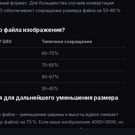
ивный формат. Для большинства случаев конвертация
85 обеспечивает сокращение размера файла на 50–80 %
р файла изображения?
P Q80
Типичное сокращение
60–75%
70–85%
90–97%
30–45%
я для дальнейшего уменьшения размера
р файла – уменьшение ширины и высоты вдвое снижает
ер файла) на 75 %. Если ваше изображение 4000×3000, но
те его размер до этих параметров. В сочетании с