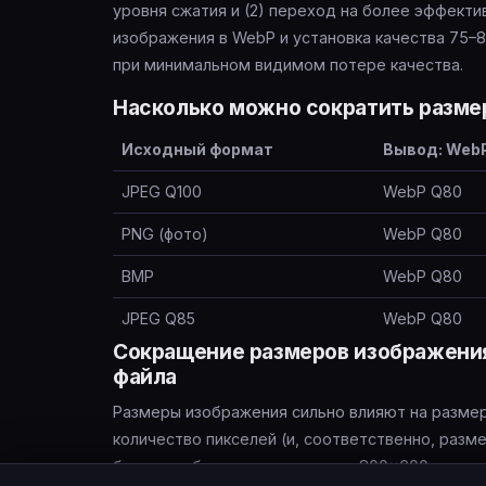
уровня сжатия и (2) переход на более эффект
изображения в WebP и установка качества 75–
при минимальном видимом потере качества.
Насколько можно сократить разме
Исходный формат
Вывод: Web
JPEG Q100
WebP Q80
PNG (фото)
WebP Q80
BMP
WebP Q80
JPEG Q85
WebP Q80
Сокращение размеров изображени
файла
Размеры изображения сильно влияют на разме
количество пикселей (и, соответственно, разм
будет отображаться только на 800×600, измени