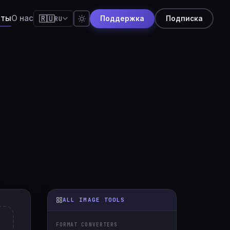
нты
О нас
🇷🇺
RU
Поддержка
Подписка
🇸
English
🇸
Español
🇷
Português
🇷
Français
🇪
Deutsch
🇵
日本語
🇺
Русский
🇳
简体中文
🇹
Italiano
ALL IMAGE TOOLS
🇳
हिन्दी
FORMAT CONVERTERS
🇱
Nederlands