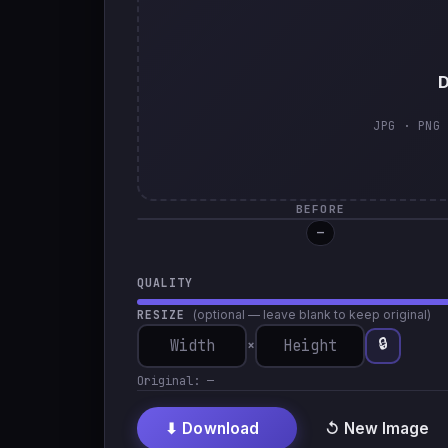
D
JPG · PNG 
BEFORE
—
QUALITY
RESIZE
(optional — leave blank to keep original)
🔒
×
Original:
—
⬇ Download
↺ New Image