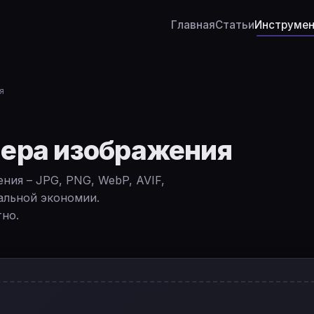
Главная
Статьи
Инструме
🇺
🇪
я
🇧
🇫
ера изображения
🇩
ния – JPG, PNG, WebP, AVIF,
🇯
альной экономии.
🇷
но.
🇨
🇮
🇮
🇳