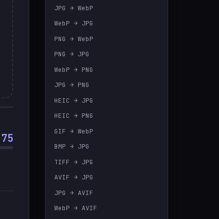
JPG → WebP
🇷
Türkçe
WebP → JPG
PNG → WebP
PNG → JPG
WebP → PNG
JPG → PNG
HEIC → JPG
HEIC → PNG
GIF → WebP
75
BMP → JPG
TIFF → JPG
AVIF → JPG
JPG → AVIF
WebP → AVIF