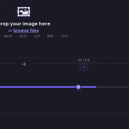
🖼️
🇹
rop your image here
or
browse files
· WebP · AVIF · GIF · BMP · TIFF
AFTER
—
Processing…