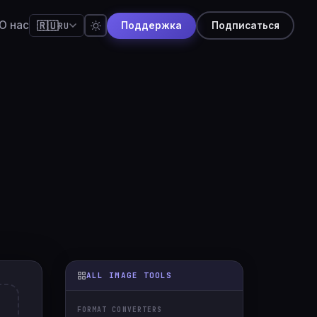
О нас
🇷🇺
RU
Поддержка
Подписаться
glish
pañol
rtuguês
ançais
eutsch
本語
усский
体中文
aliano
ALL IMAGE TOOLS
्दी
FORMAT CONVERTERS
derlands