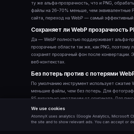
ту же альфа‑прозрачность, что и PNG, обрабаты
файлы на 26–70% меньше, чем эквивалентные P
сайта, переход на WebP — самый эффективный
Сохраняет ли WebP прозрачность 
Да — WebP полностью поддерживает альфа‑про
прозрачные области так же, как PNG, поэтому 
сохранят прозрачный фон после конвертации. 
веб‑контекстах.
Без потерь против с потерями Web
По умолчанию инструмент использует сжатие W
меньшие файлы, чем без потерь. Для фотограф
85 визуально неотличим от оригинала. Для пик
пиксель, увеличьте качество до 95–100 для поч
We use cookies
AtomnyX uses analytics (Google Analytics, Microsoft Cl
the site and to show relevant ads. You can accept or de
Часто задаваемые вопросы