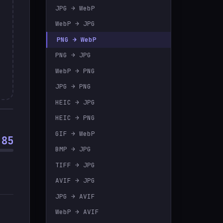
JPG → WebP
rkçe
WebP → JPG
PNG → WebP
PNG → JPG
WebP → PNG
JPG → PNG
HEIC → JPG
HEIC → PNG
GIF → WebP
85
BMP → JPG
TIFF → JPG
AVIF → JPG
JPG → AVIF
WebP → AVIF