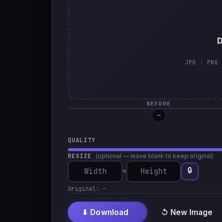
D
JPG · PNG 
BEFORE
—
QUALITY
RESIZE
(optional — leave blank to keep original)
🔒
×
Original:
—
⬇ Download
↺ New Image