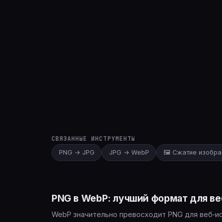
СВЯЗАННЫЕ ИНСТРУМЕНТЫ
PNG → JPG
JPG → WebP
🖼️ Сжатие изобр
PNG в WebP: лучший формат для в
WebP значительно превосходит PNG для веб‑ис