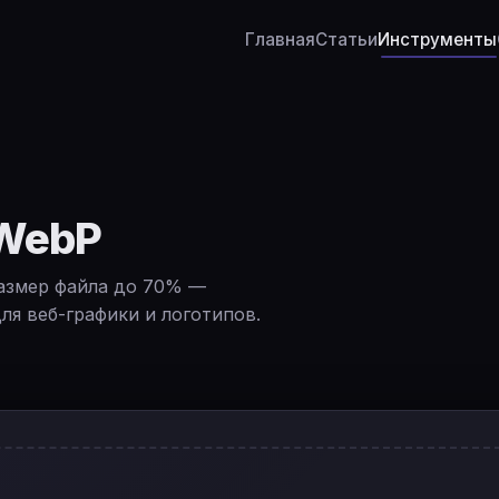
Главная
Статьи
Инструменты
🇺🇸
En
🇪🇸
Es
🇧🇷
Po
🇫🇷
Fr
 WebP
🇩🇪
D
азмер файла до 70% —
🇯🇵
日
ля веб-графики и логотипов.
🇷🇺
Р
🇨🇳
简
🇮🇹
It
🇮🇳
हिन
🇳🇱
Ne