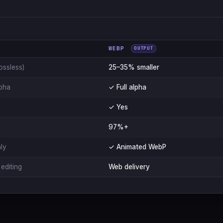
WEBP
OUTPUT
ossless)
25–35% smaller
lpha
✓ Full alpha
✓ Yes
97%+
ly
✓ Animated WebP
editing
Web delivery