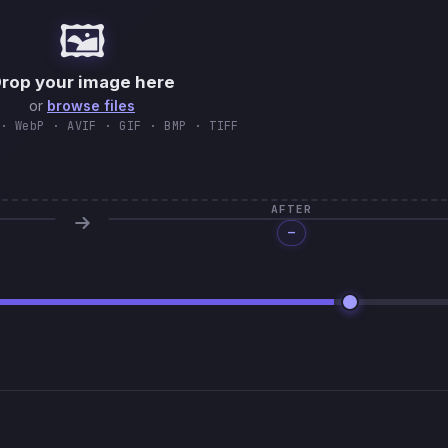
🖼️
🇹🇷
Tü
rop your image here
or
browse files
· WebP · AVIF · GIF · BMP · TIFF
AFTER
—
Processing…