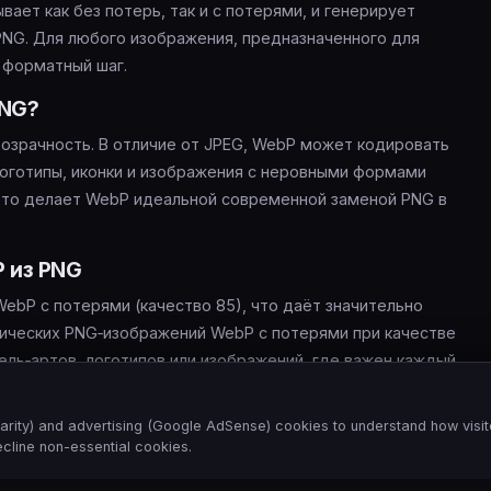
вает как без потерь, так и с потерями, и генерирует
NG. Для любого изображения, предназначенного для
 форматный шаг.
PNG?
зрачность. В отличие от JPEG, WebP может кодировать
логотипы, иконки и изображения с неровными формами
Это делает WebP идеальной современной заменой PNG в
P из PNG
ebP с потерями (качество 85), что даёт значительно
ических PNG‑изображений WebP с потерями при качестве
сель‑артов, логотипов или изображений, где важен каждый
ти без потерь.
arity) and advertising (Google AdSense) cookies to understand how visit
cline non-essential cookies.