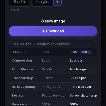
🔒
×
Original:
—
↺ New Image
⬇ Download
JPG VS PNG — FORMAT COMPARISON
FEATURE
JPG
PNG
OUTPUT
Compression
Lossy
Lossless
Photo file size
Smaller
Much larger
Transparency
✗ None
✓ Full alpha
Re-save quality
✗ Degrades
✓ No loss ever
Best for
Photos for web
Screenshots · graphics · 
Browser support
100%
100%