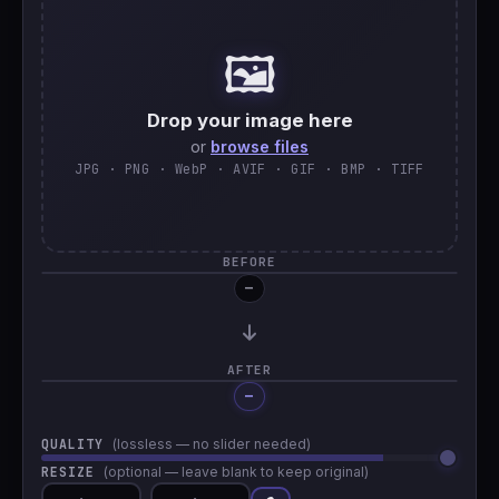
🇹🇷
Türkçe
🖼️
Drop your image here
or
browse files
JPG · PNG · WebP · AVIF · GIF · BMP · TIFF
BEFORE
—
AFTER
—
Processing…
QUALITY
(lossless — no slider needed)
RESIZE
(optional — leave blank to keep original)