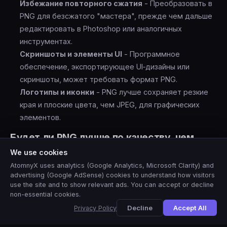
Избежание повторного сжатия
- Преобразовать в
PNG для безсжатого "мастера", прежде чем дальше
редактировать в Photoshop или аналогичных
инструментах.
Скриншоты и элементы UI
- Программное
обеспечение, экспортирующее UI‑дизайны или
скриншоты, может требовать формат PNG.
Логотипы и иконки
- PNG лучше сохраняет резкие
края и плоские цвета, чем JPEG, для графических
элементов.
Будет ли PNG лучше по качеству, чем
оригинальный JPG?
We use cookies
Нет — преобразование JPG в PNG не восстанавливает
AtomnyX uses analytics (Google Analytics, Microsoft Clarity) and
advertising (Google AdSense) cookies to understand how visitors
качество, потерянное при исходном сжатии JPEG. PNG
use the site and to show relevant ads. You can accept or decline
будет точной, безсжатой копией JPEG, то есть захватит
non-essential cookies.
🇺🇸
ровно то, что содержит JPG, без дальнейшего
View this site in
English
?
Yes
No, thanks
Decline
Accept All
Privacy Policy
ухудшения. Любые артефакты сжатия, уже