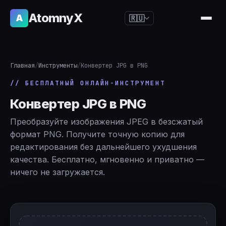
AtomnyX
A
🇷🇺
🇺🇸
English
🇪🇸
Español
Главная
/
Инструменты
/
Конвертер JPG в PNG
🇧🇷
Português
// БЕСПЛАТНЫЙ ОНЛАЙН-ИНСТРУМЕНТ
🇫🇷
Français
Конвертер JPG в PNG
🇩🇪
Deutsch
Преобразуйте изображения JPEG в безсжатый
🇯🇵
日本語
формат PNG. Получите точную копию для
редактирования без дальнейшего ухудшения
🇷🇺
Русский
качества. Бесплатно, мгновенно и приватно —
🇨🇳
简体中文
ничего не загружается.
🇮🇹
Italiano
🇮🇳
हिन्दी
🇳🇱
Nederlands