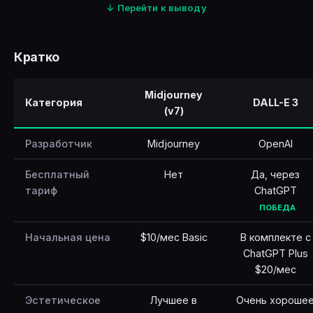
↓ Перейти к выводу
🇹🇷
Türkçe
Кратко
Midjourney
Категория
DALL-E 3
(v7)
Разработчик
Midjourney
OpenAI
Бесплатный
Нет
Да, через
тариф
ChatGPT
ПОБЕДА
Начальная цена
$10/мес Basic
В комплекте с
ChatGPT Plus
$20/мес
Эстетическое
Лучшее в
Очень хороше