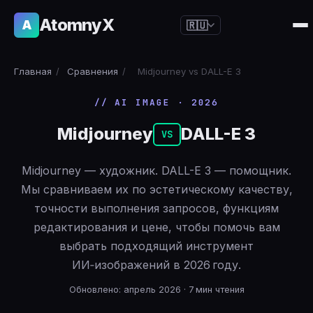
AtomnyX
A
🇷🇺
🇺🇸
English
Главная
/
Сравнения
/
Midjourney vs DALL-E 3
🇪🇸
Español
// AI IMAGE · 2026
🇧🇷
Português
Midjourney
DALL-E 3
🇫🇷
Français
VS
🇩🇪
Deutsch
Midjourney — художник. DALL-E 3 — помощник.
🇯🇵
日本語
Мы сравниваем их по эстетическому качеству,
точности выполнения запросов, функциям
🇷🇺
Русский
редактирования и цене, чтобы помочь вам
🇨🇳
简体中文
выбрать подходящий инструмент
🇮🇹
Italiano
ИИ‑изображений в 2026 году.
🇮🇳
हिन्दी
Обновлено: апрель 2026 · 7 мин чтения
🇳🇱
Nederlands