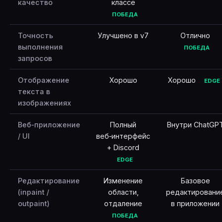
качество
классе
ПОБЕДА
Точность
Улучшено в v7
Отлично
выполнения
ПОБЕДА
запросов
Отображение
Хорошо
Хорошо
EDGE
текста в
изображениях
Веб‑приложение
Полный
Внутри ChatGP
/ UI
веб‑интерфейс
+ Discord
EDGE
Редактирование
Изменение
Базовое
(inpaint /
области,
редактировани
outpaint)
отдаление
в приложении
ПОБЕДА