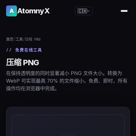
AtomnyX
A
🇨🇳
🇺🇸
English
🇪🇸
Español
首页
/
工具
/
压缩 PNG
🇧🇷
Português
// 免费在线工具
🇫🇷
Français
压缩 PNG
🇩🇪
Deutsch
在保持透明度的同时显著减小 PNG 文件大小。转换为
🇯🇵
日本語
WebP 可实现最高 70% 的文件缩小。免费、即时，所有
操作均在浏览器中完成。
🇷🇺
Русский
🇨🇳
简体中文
🇮🇹
Italiano
🇮🇳
हिन्दी
🇳🇱
Nederlands