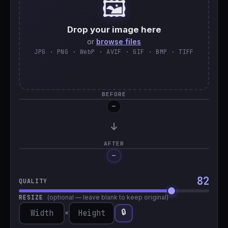
🖼️
🇹🇷
Türkçe
Drop your image here
or
browse files
JPG · PNG · WebP · AVIF · GIF · BMP · TIFF
BEFORE
—
AFTER
—
Processing…
82
QUALITY
RESIZE
(optional — leave blank to keep original)
🔒
×