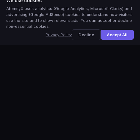
We use cookies
度。最适合没有透明背景的照片。
AtomnyX uses analytics (Google Analytics, Microsoft Clarity) and
重新编码为 PNG：
浏览器的 PNG 编码器可能产生略有不同的
advertising (Google AdSense) cookies to understand how visitors
大小。结果会有差异——有时更小，有时不变。不建议作为主
use the site and to show relevant ads. You can accept or decline
non-essential cookies.
要压缩方案。
🇺🇸
View this site in
English
?
Yes
No, thanks
Decline
Accept All
Privacy Policy
何时在文件体积较大时仍保留 PNG
当需要无损质量进行专业编辑、文件会被多次重新保存，或处理需
要在任何比例下保持锐利边缘的徽标时，保留 PNG 是必要的。最
终网页发布时，请始终转换为 WebP。
常见问题
+
为什么压缩后的 PNG 大小相同或更大？
PNG uses lossless compression - there’s no quality
+
我能在不失去透明度的情况下压缩 PNG 吗？
setting to reduce. Re-encoding a PNG simply applies