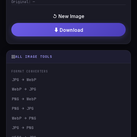
Original:
—
↺ New Image
⬇ Download
ALL IMAGE TOOLS
FORMAT CONVERTERS
JPG → WebP
WebP → JPG
PNG → WebP
PNG → JPG
WebP → PNG
JPG → PNG