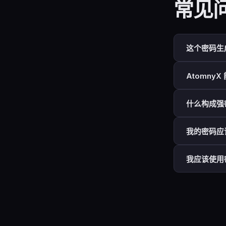
常见
这个密码生
是的。随机
Atomny
名密码管理
是加密安全
不能。密码生
密码完全在
什么构成强
Atomny
息。您的密
密码强度由
我的密码应
长度
- 最重
佳。
最低（低风
字符多样性
我应该使用
标准（大多
字符的组合
高价值（邮
绝对应该。
随机性
- 
最大保护：
码
每个
账户
没有可被利
大多数现代服
推荐选项：
使用所有字符
机字符（混
Dashlane