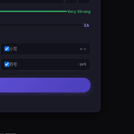
Very Strong
16
小写
a–z
符号
!@#$