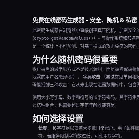
免费在线密码生成器 - 安全、随机 & 私密
此密码生成器在浏览器中直接创建真正随机、加密安全
(
）- 与操作系统和知
crypto.getRandomValues()
是一个统计上不可预测、对基于模式的攻击免疫的密码
为什么随机密码很重要
账户被黑的最常见方式不是技术漏洞，而是被盗或被猜
泄露的用户名/密码对），
字典攻击
（尝试常见单词和
码能抵御三种攻击：它从未出现在泄露数据库中，包含
使用大小写字母、数字和符号的16字符密码，其字符集为94
万亿种组合，也需要超过宇宙年龄才能穷尽。
如何选择设置
长度：
16字符足以覆盖大多数日常账户。电子邮件账
符。若服务限制字符数过低，可使用12字符。