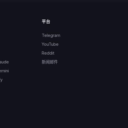
平台
Telegram
YouTube
Reddit
laude
新闻邮件
emini
fy