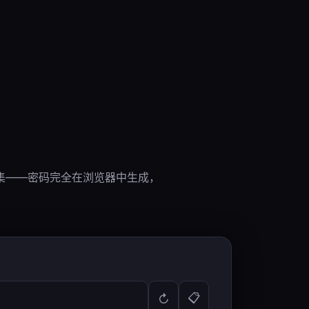
集——密码完全在浏览器中生成，
📋
↻