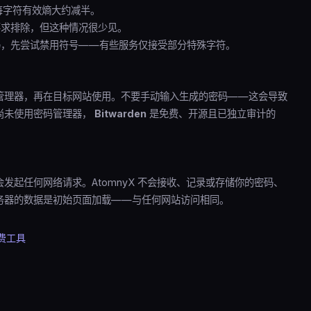
每字符有效熵大约减半。
求排除，但这种情况很少见。
，先尝试禁用符号——有些服务仅接受部分特殊字符。
管理器，再在目标网站使用。不要手动输入生成的密码——这会导致
尚未使用密码管理器，
Bitwarden
是免费、开源且已独立审计的
起任何网络请求。AtomnyX 不会接收、记录或存储你的密码、
务器的数据是初始页面加载——与任何网站访问相同。
费工具