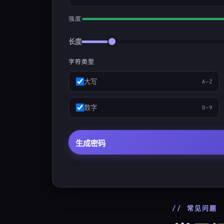
强度
长度
字符类型
大写
A–Z
数字
0–9
生成密码
// 常见问题