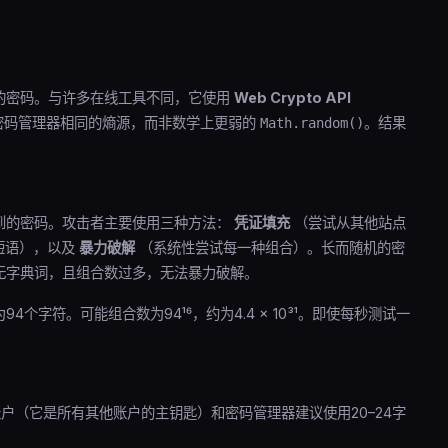
的密码。与许多在线工具不同，它使用
Web Crypto API
名密码管理器相同的熵源，而非数学上更弱的
。结果
Math.random()
。
到的密码。攻击者主要使用三种方法：
凭证填充
（尝试从其他站点
短语），以及
暴力破解
（系统性尝试每一种组合）。长而随机的密
无字典词，且组合数过多，无法暴力破解。
个字符。可能组合数为94¹⁶，约为4.4 × 10³¹。即使每秒测试一
户（它是所有其他账户的主钥匙）和密码管理器建议使用20–24字