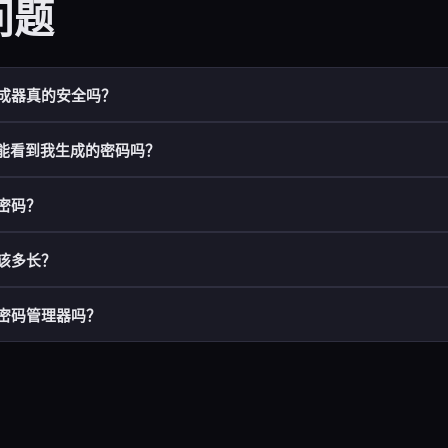
问题
成器真的安全吗？
性使用
Web Crypto API
(
），这是操作系统、
crypto.getRandomValues()
X 能看到我生成的密码吗？
器所使用的同一加密安全随机数生成器。它与
- 完全不
Math.random()
的，绝不应用于密码。
成完全在浏览器端使用客户端 JavaScript 运行。生成过程中不发起任
您的浏览器中生成。数据永不离开您的设备。
密码？
X 服务器不会收到关于您创建了哪些密码、使用了哪些设置，甚至您点击生
码仅存在于浏览器内存中，关闭标签页后即被丢弃。
三要素决定：
该多长？
要的因素。每多一个字符，可能组合数就成倍增加。16 位是强力基准；20
险账户）：
12 位
- 同时使用大写、小写、数字和符号，可将“字母表大小”从 26 扩大到 9
密码管理器吗？
数账户）：
16 位
数。
箱、银行、密码管理器）：
20–24 位
密码管理器是您能做出的最具影响力的安全升级。它让您可以使用唯一、
人为选择的密码往往遵循模式（单词、日期、键盘走向如 "qwerty"）。真
32+ 位
 - 无需记住任何密码。当一个站点被攻击时，其他账户不会受到威胁。
用的模式。
务支持至少 64 位密码。对于大多数场景，超过 32 位没有实质性收益，因
Bitwarden
（免费、开源、已审计），
1Password
（付费、优秀的用
类型的 16 位密码拥有超过 100 位熵——远超任何可预见的攻击手段。
合大小写+数字+符号）所拥有的熵已远超宇宙原子数。
（付费）。三者均提供浏览器扩展和移动应用。