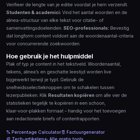
Verifieer de lengte van je editie voordat je hem verzendt.
Studenten & academici:
Vind het aantal woorden en de
alinea-structuur van elke tekst voor citatie- of
samenvattingsdoeleinden.
SEO‑professionals:
Bevestig
dat longform content voldoet aan de woordenaantal-criteria
voor concurrerende zoekwoorden.
Hoe gebruik je het hulpmiddel
Plak of typ je content in het tekstveld. Woordenaantal,
tekens, alinea’s en geschatte leestijd worden live
bijgewerkt terwijl je typt. Gebruik de
snelheidsselectieknoppen om te schakelen tussen
lezerpublieken. Klik
Resultaten kopiëren
om alle vier de
statistieken tegelijk te kopiëren in een schoon,
klaar‑voor‑plakken formaat – handig voor het toevoegen
aan redactionele briefs of contentrapporten.
% Percentage Calculator
🧾 Factuurgenerator
📰 Tech‑artikelen
← Alle gratis tools