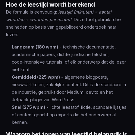
Hoe de leestijd wordt berekend
De formule is eenvoudig:
leestijd (minuten) = aantal
woorden ÷ woorden per minuut
. Deze tool gebruikt drie
snelheden op basis van gepubliceerd onderzoek naar
lezen:
Langzaam (180 wpm)
- technische documentatie,
academische papers, dichte juridische teksten,
code‑intensieve tutorials, of elk onderwerp dat de lezer
niet kent.
Gemiddeld (225 wpm)
- algemene blogposts,
nieuwsartikelen, zakelijke content. Dit is de standaard in
de industrie, gebruikt door Medium, dev.to en het
Jetpack-plugin van WordPress.
Snel (275 wpm)
- lichte leesstof, fictie, scanbare lijstjes
of content gericht op experts die het onderwerp al
kennen.
Waarom het tonen van leestijd belangrijk is