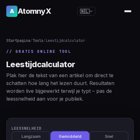
AtomnyX
A
🇳🇱
🇺🇸
English
🇪🇸
Español
Startpagina
/
Tools
/
Leestijdcalculator
🇧🇷
Português
// GRATIS ONLINE TOOL
🇫🇷
Français
Leestijdcalculator
🇩🇪
Deutsch
Plak hier de tekst van een artikel om direct te
🇯🇵
日本語
schatten hoe lang het lezen duurt. Resultaten
worden live bijgewerkt terwijl je typt – pas de
🇷🇺
Русский
leessnelheid aan voor je publiek.
🇨🇳
简体中文
🇮🇹
Italiano
🇮🇳
हिन्दी
LEESSNELHEID
Langzaam
Gemiddeld
Snel
🇳🇱
Nederlands