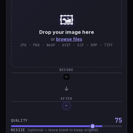
🇹🇷
Türkçe
🖼️
Drop your image here
or
browse files
JPG · PNG · WebP · AVIF · GIF · BMP · TIFF
BEFORE
—
AFTER
—
Processing…
75
QUALITY
RESIZE
(optional — leave blank to keep original)