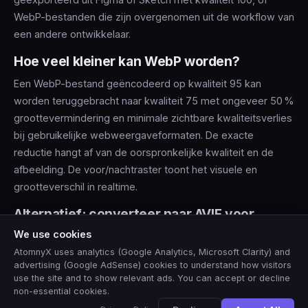
WebP-bestanden die zijn overgenomen uit de workflow van
een andere ontwikkelaar.
Hoe veel kleiner kan WebP worden?
Een WebP-bestand geëncodeerd op kwaliteit 95 kan
worden teruggebracht naar kwaliteit 75 met ongeveer 50 %
groottevermindering en minimale zichtbare kwaliteitsverlies
bij gebruikelijke webweergaveformaten. De exacte
reductie hangt af van de oorspronkelijke kwaliteit en de
afbeelding. De voor/nachtraster toont het visuele en
grootteverschil in realtime.
Alternatief: converteer naar AVIF voor
maximale compressie
We use cookies
Als je maximale compressie nodig hebt en je publiek
AtomnyX uses analytics (Google Analytics, Microsoft Clarity) and
advertising (Google AdSense) cookies to understand how visitors
moderne browsers gebruikt (Chrome/Firefox/Safari 16+),
use the site and to show relevant ads. You can accept or decline
converteer WebP naar AVIF met de
non-essential cookies.
🇺🇸
WebP naar AVIF converter →
zal bestanden opleveren die
View this site in
English
?
Yes
No, thanks