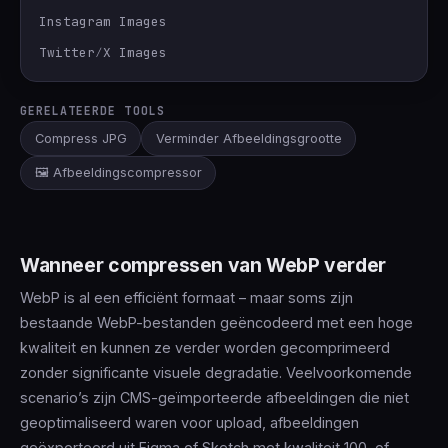
Instagram Images
Twitter∕X Images
GERELATEERDE TOOLS
Compress JPG
Verminder Afbeeldingsgrootte
🖼️ Afbeeldingscompressor
Wanneer compressen van WebP verder
WebP is al een efficiënt formaat – maar soms zijn
bestaande WebP-bestanden geëncodeerd met een hoge
kwaliteit en kunnen ze verder worden gecomprimeerd
zonder significante visuele degradatie. Veelvoorkomende
scenario’s zijn CMS-geïmporteerde afbeeldingen die niet
geoptimaliseerd waren voor upload, afbeeldingen
geëxporteerd uit Figma of Sketch met kwaliteit 100, of