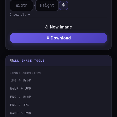
🔒
×
Original:
—
↺ New Image
⬇ Download
ALL IMAGE TOOLS
FORMAT CONVERTERS
JPG → WebP
WebP → JPG
PNG → WebP
PNG → JPG
WebP → PNG