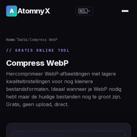
AtomnyX
A
🇳🇱
🇺🇸
English
🇪🇸
Español
Home
/
Tools
/
Compress WebP
🇧🇷
Português
// GRATIS ONLINE TOOL
🇫🇷
Français
Compress WebP
🇩🇪
Deutsch
Hercomprimeer WebP-afbeeldingen met lagere
🇯🇵
日本語
kwaliteitinstellingen voor nog kleinere
bestandsformaten. Ideaal wanneer je WebP nodig
🇷🇺
Русский
hebt maar de huidige bestanden nog te groot zijn.
🇨🇳
简体中文
Gratis, geen upload, direct.
🇮🇹
Italiano
🇮🇳
हिन्दी
🇳🇱
Nederlands