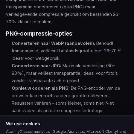
transparantie ondersteunt (zoals PNG) maar
verliesgevende compressie gebruikt om bestanden 26–
70 % kleiner te maken.
PNG-compressie‑opties
Converteren naar WebP (aanbevolen):
Behoudt
transparantie, verkleint bestandsgrootte met 26–70 %.
Ideaal voor webgebruik.
Converteren naar JPG:
Maximale verkleining (60–
80 %), maar verliest transparantie. Ideaal voor foto’s
zonder transparante achtergrond.
Opnieuw coderen als PNG:
De PNG‑encoder van de
browser kan een iets andere grootte opleveren.
Resultaten variëren – soms kleiner, soms niet. Niet
aanbevolen als primaire compressiestrategie.
Wanneer PNG behouden ondanks de grote
We use cookies
omvang
AtomnyX uses analytics (Google Analytics, Microsoft Clarity) and