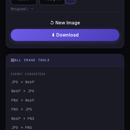
Original:
—
↺ New Image
⬇ Download
ALL IMAGE TOOLS
FORMAT CONVERTERS
JPG → WebP
WebP → JPG
PNG → WebP
PNG → JPG
WebP → PNG
JPG → PNG