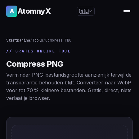
AtomnyX
A
🇳🇱
🇺🇸
English
🇪🇸
Español
Startpagina
/
Tools
/
Compress PNG
🇧🇷
Português
// GRATIS ONLINE TOOL
🇫🇷
Français
Compress PNG
🇩🇪
Deutsch
Verminder PNG-bestandsgrootte aanzienlijk terwijl de
🇯🇵
日本語
transparantie behouden blijft. Converteer naar WebP
voor tot 70 % kleinere bestanden. Gratis, direct, niets
🇷🇺
Русский
verlaat je browser.
🇨🇳
简体中文
🇮🇹
Italiano
🇮🇳
हिन्दी
🇳🇱
Nederlands