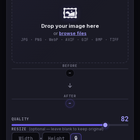
🖼️
🇹🇷
Türkçe
Drop your image here
or
browse files
JPG · PNG · WebP · AVIF · GIF · BMP · TIFF
BEFORE
—
AFTER
—
Processing…
82
QUALITY
RESIZE
(optional — leave blank to keep original)
🔒
×