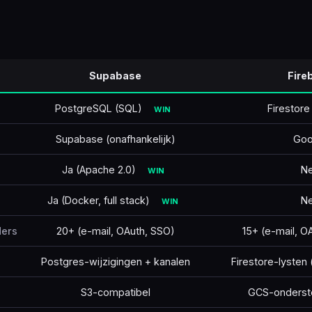
🇹🇷
Tü
Supabase
Fire
PostgreSQL (SQL)
Firestor
WIN
Supabase (onafhankelijk)
Goo
Ja (Apache 2.0)
N
WIN
Ja (Docker, full stack)
N
WIN
ders
20+ (e-mail, OAuth, SSO)
15+ (e-mail, O
Postgres-wijzigingen + kanalen
Firestore-lysten
S3-compatibel
GCS-onders