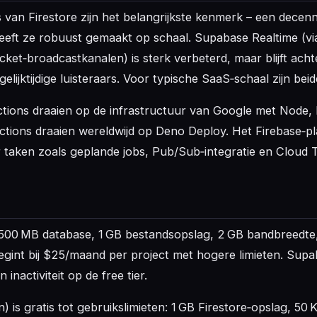
rs van Firestore zijn het belangrijkste kenmerk – een dece
eeft ze robuust gemaakt op schaal. Supabase Realtime (vi
ket‑broadcastkanalen) is sterk verbeterd, maar blijft achte
elijktijdige luisteraars. Voor typische SaaS‑schaal zijn beid
tions draaien op de infrastructuur van Google met Node,
ions draaien wereldwijd op Deno Deploy. Het Firebase‑pl
r taken zoals geplande jobs, Pub/Sub‑integratie en Cloud T
: 500 MB database, 1 GB bestandsopslag, 2 GB bandbreedt
begint bij $25/maand per project met hogere limieten. Sup
inactiviteit op de free tier.
) is gratis tot gebruikslimieten: 1 GB Firestore‑opslag, 50 