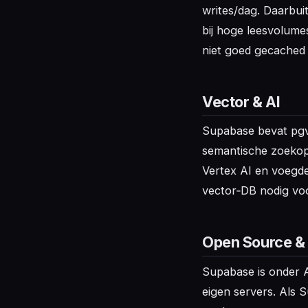
writes/dag. Daarbui
bij hoge leesvolume
niet goed gecached 
Vector & AI
Supabase bevat pgve
semantische zoekopd
Vertex AI en voegde
vector‑DB nodig voo
Open Source & 
Supabase is onder Ap
eigen servers. Als 