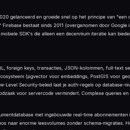
020 gelanceerd en groeide snel op het principe van "een
f." Firebase bestaat sinds 2011 (overgenomen door Google 
 mobiele SDK's die alleen een decennium iteratie kan biede
QL, foreign keys, transacties, JSON-kolommen, full-text 
ecosysteem (pgvector voor embeddings, PostGIS voor geo
w-Level Security-beleid laat je auth-regels op database-n
oodzaak voor servercode vermindert. Complexe queries en 
ocumentdatabase met ingebouwde real-time abonnementen i
oos naar enorme leesvolumes zonder schema‑migraties. He