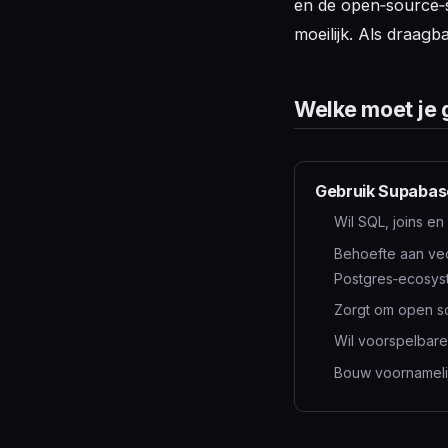
en de open‑source‑s
moeilijk. Als draagba
Welke moet je 
Gebruik Supabase
Wil SQL, joins en 
Behoefte aan vec
Postgres‑ecosy
Zorgt om open s
Wil voorspelbare 
Bouw voornameli