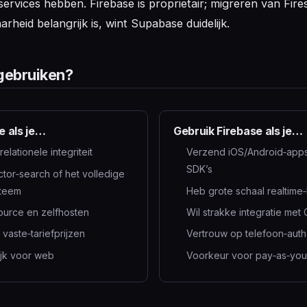
ervices hebben. Firebase is proprietair; migreren van Fire
arheid belangrijk is, wint Supabase duidelijk.
gebruiken?
 als je…
Gebruik Firebase als je…
relationele integriteit
Verzend iOS/Android‑apps
SDK’s
tor‑search of het volledige
steem
Heb grote schaal realtime‑
ource en zelfhosten
Wil strakke integratie met
vaste‑tariefprijzen
Vertrouw op telefoon‑auth
jk voor web
Voorkeur voor pay‑as‑you