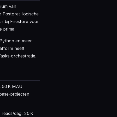
nnium van
a Postgres‑logische
r bij Firestore voor
e prima.
 Python en meer.
atform heeft
asks‑orchestratie.
e, 50 K MAU
abase‑projecten
K reads/dag, 20 K