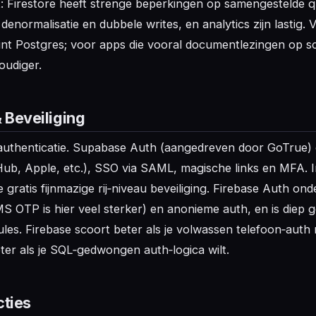
t: Firestore heeft strenge beperkingen op samengestelde que
denormalisatie en dubbele writes, en analytics zijn lastig.
int Postgres; voor apps die vooral documentlezingen op s
oudiger.
 Beveiliging
 authenticatie. Supabase Auth (aangedreven door GoTrue) 
ub, Apple, etc.), SSO via SAML, magische links en MFA. 
e gratis fijnmazige rij‑niveau beveiliging. Firebase Auth ond
S OTP is hier veel sterker) en anonieme auth, en is diep 
les. Firebase scoort beter als je volwassen telefoon‑auth 
er als je SQL‑gedwongen auth‑logica wilt.
cties