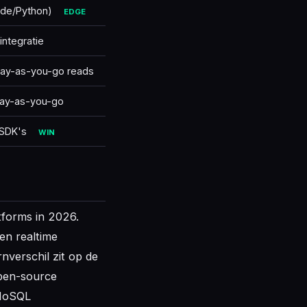
ode/Python)
EDGE
integratie
 pay-as-you-go reads
 pay-as-you-go
 SDK's
WIN
tforms in 2026.
en realtime
nverschil zit op de
pen-source
 NoSQL