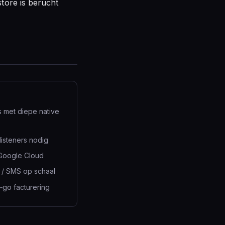
store is berucht
 met diepe native
listeners nodig
 Google Cloud
 / SMS op schaal
‑go facturering