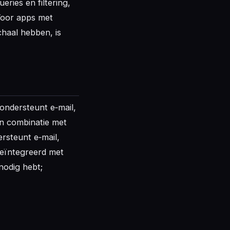
ries en filtering,
 Voor apps met
chaal hebben, is
ondersteunt e‑mail,
In combinatie met
ersteunt e‑mail,
geïntegreerd met
nodig hebt;