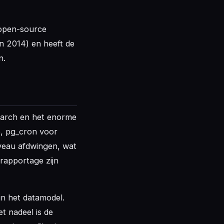
 open-source
in 2014) en heeft de
n.
search en het enorme
, pg_cron voor
iveau afdwingen, wat
rapportage zijn
n het datamodel.
t nadeel is de