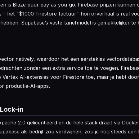
ten is Blaze puur pay‑as‑you‑go. Firebase‑prijzen kunnen 
s – het "$1000 Firestore‑factuur"‑horrorverhaal is real vo
hebben. Supabase’s vaste‑tariefmodel is gemakkelijker te 
ctor natively, waardoor het een eersteklas vectordataba
rachten zonder een extra service toe te voegen. Firebas
 Vertex AI‑extensies voor Firestore toe, maar je hebt do
r productie‑AI‑apps.
Lock‑in
ache 2.0 gelicentieerd en de hele stack draait via Docker 
Supabase als bedrijf zou verdwijnen, zou je nog steeds ee