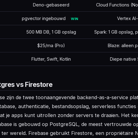
Deno-gebaseerd
Cloud Functions (N
pgvector ingebouwd
Vertex AI-
WIN
500 MB DB, 1 GB opslag
Spark: 1 GB opslag,
$25/ma (Pro)
Blaze: alleen
Flutter, Swift, Kotlin
Diepe native
gres vs Firestore
se zijn de twee toonaangevende backend-as-a-service pla
tabase, authenticatie, bestandsopslag, serverless functies 
 je apps kunt uitrollen zonder servers te draaien. Het ker
abase is gebouwd op PostgreSQL, de meest vertrouwde o
e ter wereld. Firebase gebruikt Firestore, een propriëtaire