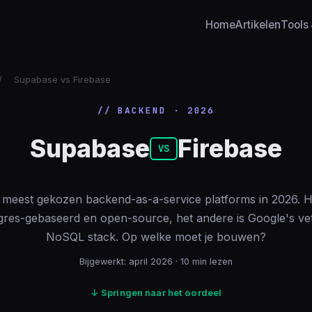
Home
Artikelen
Tools
🇺🇸
En
🇪🇸
/
Supabase vs Firebase
Es
🇧🇷
Po
// BACKEND · 2026
🇫🇷
Fr
Supabase
Firebase
VS
🇩🇪
De
🇯🇵
日
meest gekozen backend-as-a-service platforms in 2026. He
🇷🇺
Ру
gres-gebaseerd en open-source, het andere is Google's ve
🇨🇳
简
NoSQL stack. Op welke moet je bouwen?
🇮🇹
It
Bijgewerkt: april 2026 · 10 min lezen
🇮🇳
हिन्
↓ Springen naar het oordeel
🇳🇱
Ne