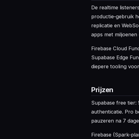
De realtime listene
productie‑gebruik h
replicatie en WebSoc
apps met miljoenen g
Firebase Cloud Func
Supabase Edge Funct
diepere tooling voo
Prijzen
Supabase free tier
authenticatie. Pro 
pauzeren na 7 dagen 
Firebase (Spark‑plan