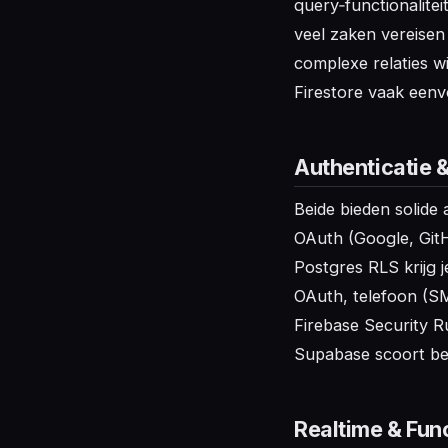
query‑functionalitei
veel zaken vereisen 
complexe relaties w
Firestore vaak eenv
Authenticatie &
Beide bieden solide
OAuth (Google, GitH
Postgres RLS krijg j
OAuth, telefoon (SM
Firebase Security Ru
Supabase scoort bet
Realtime & Fun