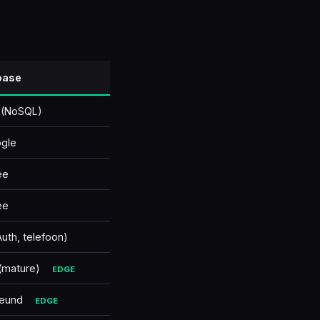
rkçe
base
e (NoSQL)
gle
ee
ee
Auth, telefoon)
 (mature)
EDGE
teund
EDGE