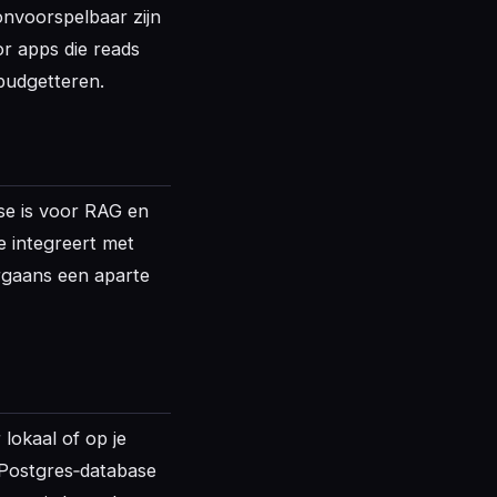
onvoorspelbaar zijn
or apps die reads
budgetteren.
se is voor RAG en
e integreert met
orgaans een aparte
lokaal of op je
n Postgres‑database