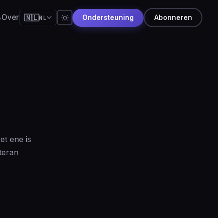
Over
🇳🇱
NL
Ondersteuning
Abonneren
glish
pañol
rtuguês
ançais
utsch
本語
t ene is
сский
teran
体中文
aliano
दी
derlands