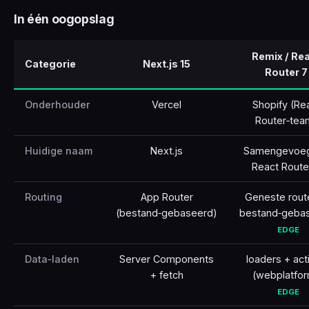
In één oogopslag
🇹🇷
Türkçe
Remix / Re
Categorie
Next.js 15
Router 7
Onderhouder
Vercel
Shopify (Re
Router‑tea
Huidige naam
Next.js
Samengevoeg
React Route
Routing
App Router
Geneste rout
(bestand‑gebaseerd)
bestand‑geba
EDGE
Data‑laden
Server Components
loaders + act
+ fetch
(webplatfo
EDGE