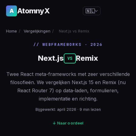
AtomnyX
A
🇳🇱
🇺🇸
English
Home
/
Vergelijkingen
/
Next.js vs Remix
🇪🇸
Español
// WEBFRAMEWORKS · 2026
🇧🇷
Português
Next.js
Remix
🇫🇷
Français
VS
🇩🇪
Deutsch
Twee React meta-frameworks met zeer verschillende
🇯🇵
日本語
filosofieën. We vergelijken Next.js 15 en Remix (nu
React Router 7) op data‑laden, formulieren,
🇷🇺
Русский
implementatie en richting.
🇨🇳
简体中文
Bijgewerkt: april 2026 · 9 min lezen
🇮🇹
Italiano
↓ Naar oordeel
🇮🇳
हिन्दी
🇳🇱
Nederlands