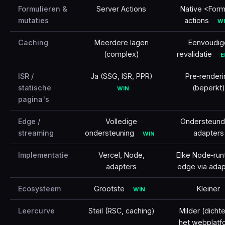
Formulieren &
Server Actions
Native <For
mutaties
actions
W
Caching
Meerdere lagen
Eenvoudig
(complex)
revalidatie
E
ISR /
Ja (SSG, ISR, PPR)
Pre‑renderi
statische
(beperkt)
WIN
pagina's
Edge /
Volledige
Ondersteund
streaming
ondersteuning
adapters
WIN
Implementatie
Vercel, Node,
Elke Node‑run
adapters
edge via adap
Ecosysteem
Grootste
Kleiner
WIN
Leercurve
Steil (RSC, caching)
Milder (dichte
het webplatf