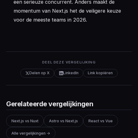
een serieuze concurrent. Anders maakt de
momentum van Next.js het de veiligere keuze
voor de meeste teams in 2026.
DEEL DEZE VERGELIJKING
Delen op X
LinkedIn
Link kopiëren
Gerelateerde vergelijkingen
Next.js vs Nuxt
Astro vs Next.js
React vs Vue
Alle vergelijkingen →