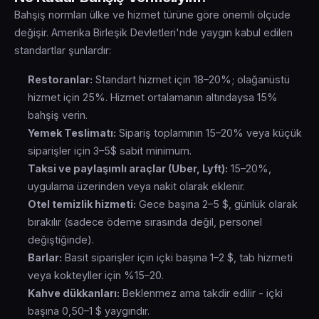
Bahşiş normları ülke ve hizmet türüne göre önemli ölçüde
değişir. Amerika Birleşik Devletleri'nde yaygın kabul edilen
standartlar şunlardır:
Restoranlar:
Standart hizmet için 18–20%; olağanüstü
hizmet için 25%. Hizmet ortalamanın altındaysa 15%
bahşiş verin.
Yemek Teslimatı:
Sipariş toplamının 15–20% veya küçük
siparişler için 3–5$ sabit minimum.
Taksi ve paylaşımlı araçlar (Uber, Lyft):
15–20%,
uygulama üzerinden veya nakit olarak eklenir.
Otel temizlik hizmeti:
Gece başına 2–5 $, günlük olarak
bırakılır (sadece ödeme sırasında değil, personel
değiştiğinde).
Barlar:
Basit siparişler için içki başına 1–2 $, tab hizmeti
veya kokteyller için %15–20.
Kahve dükkanları:
Beklenmez ama takdir edilir - içki
başına 0,50–1 $ yaygındır.