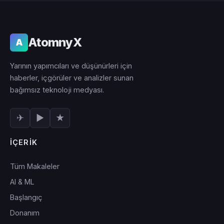
AtomnyX
A
Yarının yapımcıları ve düşünürleri için
haberler, içgörüler ve analizler sunan
bağımsız teknoloji medyası.
✈
▶
★
İÇERIK
Tüm Makaleler
AI & ML
Başlangıç
Donanım