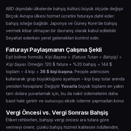
ABD dışındaki ülkelerde bahşiş kültürü büyük ölçüde değişir.
Birçok Avrupa ülkesi hizmet ücretini faturaya dahil eder;
bahşiş isteğe bağlıdır. Japonya ve Güney Kore’de bahşiş
vermek kibar olmayan bir davranış olarak kabul edilebilir.
Seyahat ederken yerel gelenekleri kontrol edin.
Faturayı Paylaşmanın Çalışma Şekli
Eşit bölme formülü:
Kişi Başına = (Fatura Tutarı + Bahşiş) ÷
Kişi Sayısı
. Örneğin: 120 $ fatura + %20 bahşiş = 144 $
toplam ÷ 4 kişi =
36 $ kişi başına
. People adımcısını
kullanarak grup büyüklüğünü ayarlayın – kişi başı tutar anında
yeniden hesaplanır. Değiştir
Yuvarla
büyük toplamı en yakın
tam dolara yuvarlamak için, bu da nakit ödemelerini daha
basit hale getirir ve sunucuyu eksik ödeme yapmadan korur.
Vergi Öncesi vs. Vergi Sonrası Bahşiş
Etiket rehberleri, bahşişi vergi öncesi ara tutara göre
vermeyi önerir, çünkü bahşiş hizmet kalitesini ödüllendirir,