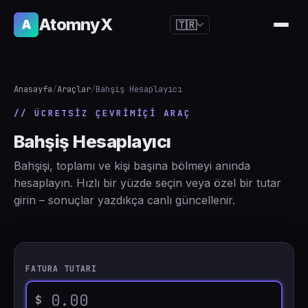
AtomnyX
A
🇹🇷
🇺🇸
English
🇪🇸
Español
Anasayfa
/
Araçlar
/
Bahşiş Hesaplayıcı
🇧🇷
Português
// ÜCRETSIZ ÇEVRIMIÇI ARAÇ
🇫🇷
Français
Bahşiş Hesaplayıcı
🇩🇪
Deutsch
Bahşişi, toplamı ve kişi başına bölmeyi anında
🇯🇵
日本語
hesaplayın. Hızlı bir yüzde seçin veya özel bir tutar
girin – sonuçlar yazdıkça canlı güncellenir.
🇷🇺
Русский
🇨🇳
简体中文
🇮🇹
Italiano
FATURA TUTARI
🇮🇳
हिन्दी
$
🇳🇱
Nederlands