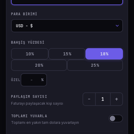
🇹🇷
Türkçe
PARA BIRIMI
BAHŞIŞ YÜZDESI
10%
15%
18%
20%
25%
%
ÖZEL
PAYLAŞIM SAYISI
−
+
Faturayı paylaşacak kişi sayısı
TOPLAMI YUVARLA
Toplamı en yakın tam dolara yuvarlayın