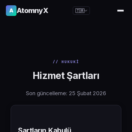
AtomnyX
A
🇹🇷
🇺🇸
English
🇪🇸
Español
🇧🇷
Português
🇫🇷
Français
// HUKUKI
🇩🇪
Deutsch
Hizmet Şartları
🇯🇵
日本語
🇷🇺
Русский
Son güncelleme: 25 Şubat 2026
🇨🇳
简体中文
🇮🇹
Italiano
🇮🇳
हिन्दी
Şartların Kabulü
🇳🇱
Nederlands