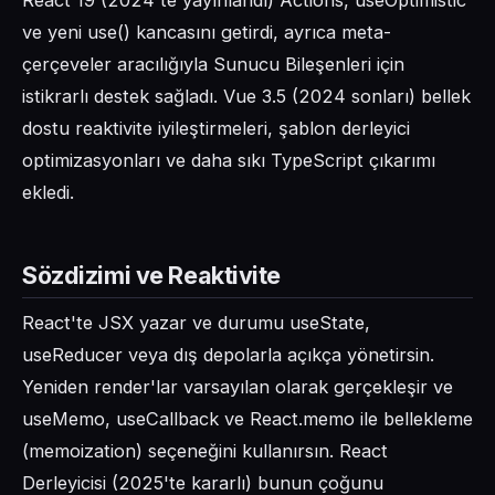
React 19 (2024'te yayınlandı) Actions, useOptimistic
ve yeni use() kancasını getirdi, ayrıca meta-
çerçeveler aracılığıyla Sunucu Bileşenleri için
istikrarlı destek sağladı. Vue 3.5 (2024 sonları) bellek
dostu reaktivite iyileştirmeleri, şablon derleyici
optimizasyonları ve daha sıkı TypeScript çıkarımı
ekledi.
Sözdizimi ve Reaktivite
React'te JSX yazar ve durumu useState,
useReducer veya dış depolarla açıkça yönetirsin.
Yeniden render'lar varsayılan olarak gerçekleşir ve
useMemo, useCallback ve React.memo ile bellekleme
(memoization) seçeneğini kullanırsın. React
Derleyicisi (2025'te kararlı) bunun çoğunu