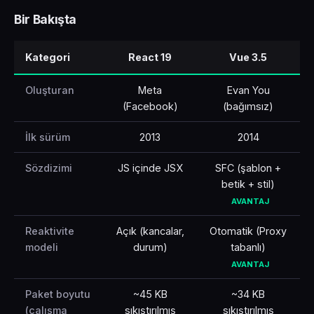
Bir Bakışta
🇹🇷
Türkçe
Kategori
React 19
Vue 3.5
Oluşturan
Meta
Evan You
(Facebook)
(bağımsız)
İlk sürüm
2013
2014
Sözdizimi
JS içinde JSX
SFC (şablon +
betik + stil)
AVANTAJ
Reaktivite
Açık (kancalar,
Otomatik (Proxy
modeli
durum)
tabanlı)
AVANTAJ
Paket boyutu
~45 KB
~34 KB
(çalışma
sıkıştırılmış
sıkıştırılmış