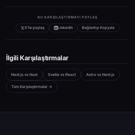
BU KARŞILAŞTIRMAYI PAYLAŞ
X'te paylaş
LinkedIn
Bağlantıyı Kopyala
İlgili Karşılaştırmalar
Next.js vs Nuxt
Svelte vs React
Astro vs Next.js
Tüm Karşılaştırmalar →