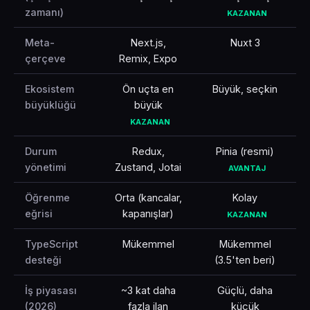
zamanı)
KAZANAN
Meta-
Next.js,
Nuxt 3
çerçeve
Remix, Expo
Ekosistem
Ön uçta en
Büyük, seçkin
büyüklüğü
büyük
KAZANAN
Durum
Redux,
Pinia (resmi)
yönetimi
Zustand, Jotai
AVANTAJ
Öğrenme
Orta (kancalar,
Kolay
eğrisi
kapanışlar)
KAZANAN
TypeScript
Mükemmel
Mükemmel
desteği
(3.5'ten beri)
İş piyasası
~3 kat daha
Güçlü, daha
(2026)
fazla ilan
küçük