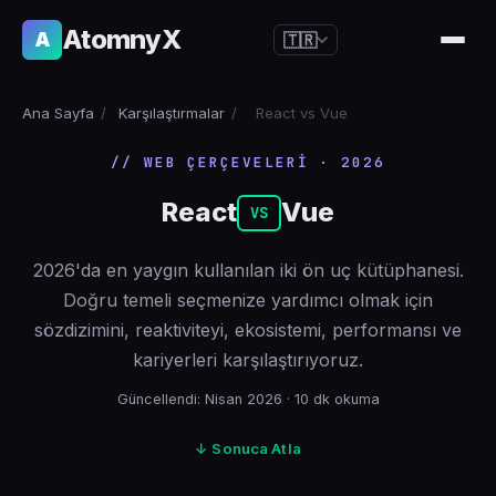
AtomnyX
A
🇹🇷
🇺🇸
English
Ana Sayfa
/
Karşılaştırmalar
/
React vs Vue
🇪🇸
Español
// WEB ÇERÇEVELERI · 2026
🇧🇷
Português
React
Vue
🇫🇷
Français
VS
🇩🇪
Deutsch
2026'da en yaygın kullanılan iki ön uç kütüphanesi.
🇯🇵
日本語
Doğru temeli seçmenize yardımcı olmak için
sözdizimini, reaktiviteyi, ekosistemi, performansı ve
🇷🇺
Русский
kariyerleri karşılaştırıyoruz.
🇨🇳
简体中文
Güncellendi: Nisan 2026 · 10 dk okuma
🇮🇹
Italiano
↓ Sonuca Atla
🇮🇳
हिन्दी
🇳🇱
Nederlands