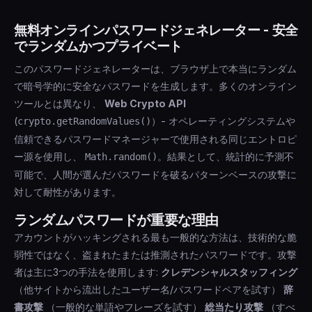
おすすめオプション:
Bitwarden
（無料、オープンソー
patterns (words, dates, keyboard walks like
characters with mixed case + numbers + symbols has
ス、監査済み）
1Password
（有料、優れたUX）
"qwerty"). Truly random passwords have no
無料オンラインパスワードジェネレーター - 安全
more entropy than the universe has atoms.
Dashlane
（有料）。3つともブラウザ拡張機能とモバ
でランダムかつプライベート
exploitable patterns.
イルアプリがあります。
A 16-character password using all character types
このパスワードジェネレーターは、ブラウザ上で本当にランダム
has over 100 bits of entropy - beyond the reach of
で暗号学的に安全なパスワードを生成します。多くのオンライン
any foreseeable attack.
ツールとは異なり、
Web Crypto API
(
）- オペレーティングシステムや
crypto.getRandomValues()
信頼できるパスワードマネージャーで使用される同じエントロピ
ー源を使用し、
。結果として、統計的に予測不
Math.random()
可能で、人間が選んだパスワードを破るパターンベースの攻撃に
対して耐性があります。
ランダムパスワードが重要な理由
アカウントがハッキングされる最も一般的な方法は、技術的な脆
弱性ではなく、盗まれたまたは推測されたパスワードです。攻撃
者は主に3つの手法を使用します:
クレデンシャルスタッフィング
（他サイトから流出したユーザー名/パスワードペアを試す）
辞
書攻撃
（一般的な単語やフレーズを試す）
総当たり攻撃
（すべ