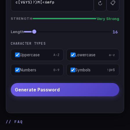
c[V&YS)?)M[<6mfp
📋
↻
🇹🇷
Türkçe
Very Strong
STRENGTH
16
Length
CHARACTER TYPES
Uppercase
Lowercase
A–Z
a–z
Numbers
Symbols
0–9
!@#$
Generate Password
// FAQ