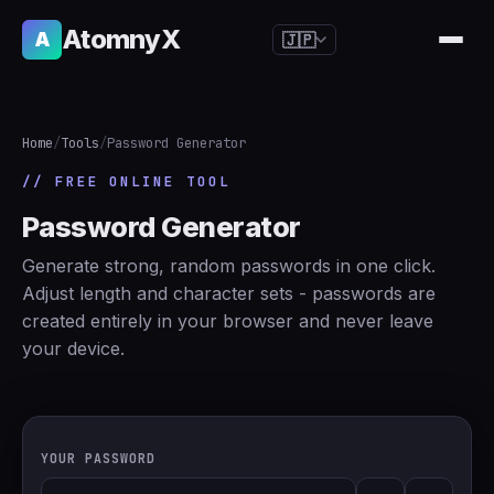
AtomnyX
A
🇯🇵
🇺🇸
English
🇪🇸
Español
Home
/
Tools
/
Password Generator
🇧🇷
Português
// FREE ONLINE TOOL
🇫🇷
Français
Password Generator
🇩🇪
Deutsch
Generate strong, random passwords in one click.
🇯🇵
日本語
Adjust length and character sets - passwords are
created entirely in your browser and never leave
🇷🇺
Русский
your device.
🇨🇳
简体中文
🇮🇹
Italiano
🇮🇳
हिन्दी
YOUR PASSWORD
🇳🇱
Nederlands