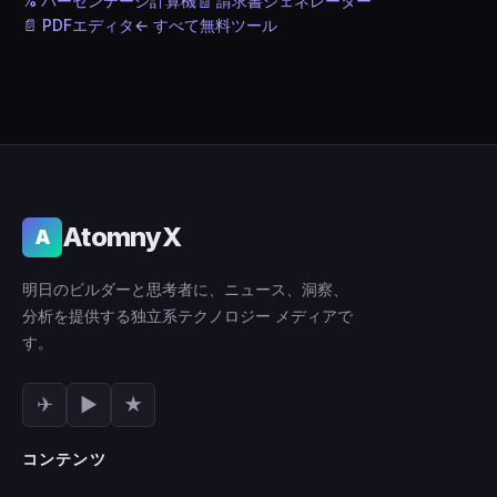
% パーセンテージ計算機
🧾 請求書ジェネレーター
📄 PDFエディタ
← すべて無料ツール
AtomnyX
A
明日のビルダーと思考者に、ニュース、洞察、
分析を提供する独立系テクノロジー メディアで
す。
✈
▶
★
コンテンツ