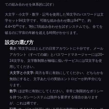
ての組み合わせを体系的に試す）
大文字・小文字・数字・記号を使用した16文字のパスワードは文
字セット94文字です。可能な組み合わせ数は94¹⁶で、約
4.4×10³¹です。1秒に1兆組み合わせを試すシステムでも、全てを
破るのに宇宙の年齢を超える時間がかかります。
設定の選び方
長さ:
16文字はほとんどの日常アカウントに十分です。メール
アカウント（すべての鍵）とパスワードマネージャーには20–
24文字を、文字数制限が極端に低いサービスには12文字を使
用してください。
大文字と小文字:
両方を常に有効にしてください。どちらかを
無効にすると、文字あたりの実効エントロピーが約半分にな
ります。
数字:
ほぼ常に有効にしてください。非常に制限的なポリシー
を持つレガシーシステムは除外を要求する場合があります
が、これは稀です。