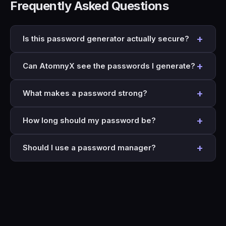
Frequently Asked Questions
+
Is this password generator actually secure?
Yes. Randomness is generated using the
Web Crypto
+
Can AtomnyX see the passwords I generate?
API
(
), which is the same
crypto.getRandomValues()
cryptographically secure random number generator
No. Password generation runs entirely in your
+
What makes a password strong?
used by operating systems, TLS, and reputable
browser using client-side JavaScript. There are no
password managers. It is fundamentally different from
network requests made during generation. AtomnyX
Three factors determine password strength:
- which is not cryptographically
+
Math.random()
How long should my password be?
servers receive no information about what
Length
- the single most important factor. Each
secure and should never be used for passwords.
passwords you create, what settings you use, or
additional character multiplies the total number of
Minimum (low-risk accounts):
12 characters
The passwords are generated entirely in your
even that you clicked Generate. Your passwords
+
Should I use a password manager?
possible combinations. 16 characters is a strong
Standard (most accounts):
16 characters
browser. No data ever leaves your device.
exist only in your browser's memory and are
baseline; 20+ is excellent.
High-value (email, banking, password manager):
Absolutely. A password manager is the single most
discarded when you close the tab.
Character variety
- using uppercase, lowercase,
20–24 characters
impactful security upgrade you can make. It lets you
numbers, and symbols together expands the
Maximum protection:
32+ characters
use a unique, long, random password for
すべて
アカ
"alphabet size" from 26 to 94, dramatically increasing
Most modern services support passwords of at least
ウントはすべて別々に管理します。1つのサイトが侵害さ
the number of combinations per character.
64 characters. There's no practical benefit beyond
れても、他のアカウントは危険にさらされません。
Randomness
- human-chosen passwords follow
32 characters for most use cases, as 32 random