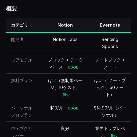
概要
🇹🇷
Türkçe
カテゴリ
Notion
Evernote
開発者
Notion Labs
Bending
Spoons
コアモデル
ブロック + データ
ノートブック +
ベース
ノート
EDGE
無料プラン
はい（無制限ペー
はい（1ノートブ
ジ、10ゲスト）
ック、50ノー
ト）
勝ち
パーソナル
$10/月
$14.99/月（パー
EDGE
プロプラン
ソナル）
ウェブクリ
良好
業界トップレベ
ッパー
ル
勝ち