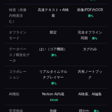
検索（画像
高速テキスト＋AI検
画像/PDF内OCR
内検索含
索
勝ち
む）
オフライン
限定
完全オフライン
モード
同期
勝ち
データベー
はい（コア機能）
タグのみ
ス / 構造化デ
勝ち
ータ
コラボレー
リアルタイムマル
共有ノートブッ
ション
チプレイヤー
ク
勝ち
AI機能
Notion AI内蔵
AI検索、AI編集
EDGE
学習曲線
急峻
穏やか
勝ち