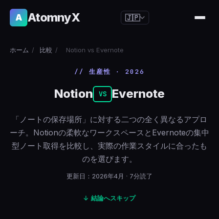
AtomnyX
A
🇯🇵
🇺🇸
English
ホーム
/
比較
/
Notion vs Evernote
🇪🇸
Español
// 生産性 · 2026
🇧🇷
Português
Notion
Evernote
🇫🇷
Français
VS
🇩🇪
Deutsch
「ノートの保存場所」に対する二つの全く異なるアプロ
🇯🇵
日本語
ーチ。Notionの柔軟なワークスペースとEvernoteの集中
型ノート取得を比較し、実際の作業スタイルに合ったも
🇷🇺
Русский
のを選びます。
🇨🇳
简体中文
更新日：2026年4月 · 7分読了
🇮🇹
Italiano
↓ 結論へスキップ
🇮🇳
हिन्दी
🇳🇱
Nederlands