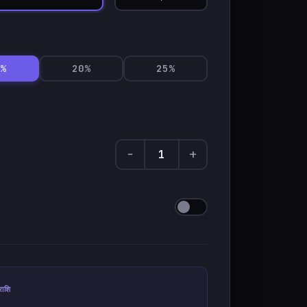
8%
20%
25%
−
+
राशि