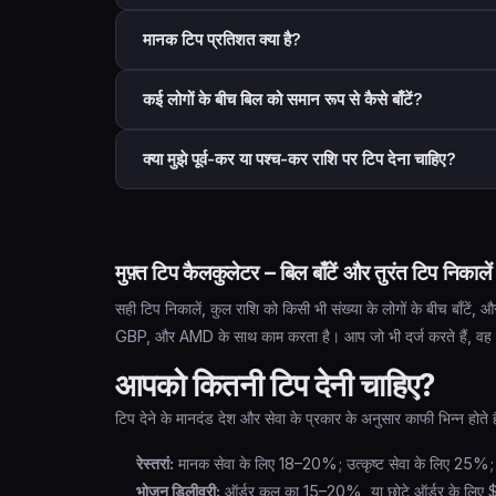
अपने बिल को टिप प्रतिशत (दशमलव में) से गुणा करें:
मानक टिप प्रतिशत क्या है?
Tip = Bill × (Tip% ÷ 100)
उदाहरण: $50 बिल 20% पर →
$50 × 0.20 = $10 tip
मानक टिप प्रतिशत सेवा के प्रकार और देश के अनुसार बदलते हैं:
कई लोगों के बीच बिल को समान रूप से कैसे बाँटें?
यह कैलकुलेटर टाइप करते ही सभी गणनाएँ तुरंत करता है – मानस
रेस्तरां (यूएस)
- 18–20% मानक है; उत्कृष्ट सेवा के लिए 25%
भोजन डिलीवरी
- 15–20%, या बड़े या जटिल ऑर्डर के लिए अध
समान विभाजन का सूत्र:
क्या मुझे पूर्व-कर या पश्च-कर राशि पर टिप देना चाहिए?
टैक्सियाँ और राइडशेयर
- 15–20%
Per Person = (Bill + Tip) ÷ Number of People
होटल हाउसकीपिंग
- $2–5 प्रति रात
उदाहरण: $80 बिल + $16 टिप (20%) = $96 ÷ 4 लोग =
एटिकेट गाइड्स पूर्व-कर राशि पर टिप देने की सलाह देते हैं – टिप
बार
- $1–2 प्रति पेय, या टेब का 15–20%
इस कैलकुलेटर में पर्सन स्टेपर का उपयोग करके विभाजन संख्या समा
व्यवहार में अंतर न्यूनतम है। $60 के भोजन पर 8% कर के साथ
यूएस के बाहर, टिप देने की संस्कृति काफी अलग है – कई यूरोपीय औ
यह कैलकुलेटर आपके द्वारा दर्ज की गई राशि को आधार मानता है – च
मुफ़्त टिप कैलकुलेटर – बिल बाँटें और तुरंत टिप निकालें
सही टिप निकालें, कुल राशि को किसी भी संख्या के लोगों के बीच बाँ
GBP, और AMD के साथ काम करता है। आप जो भी दर्ज करते हैं, वह कभ
आपको कितनी टिप देनी चाहिए?
टिप देने के मानदंड देश और सेवा के प्रकार के अनुसार काफी भिन्न होते हैं। 
रेस्तरां:
मानक सेवा के लिए 18–20%; उत्कृष्ट सेवा के लिए 25%;
भोजन डिलीवरी:
ऑर्डर कुल का 15–20%, या छोटे ऑर्डर के लिए $