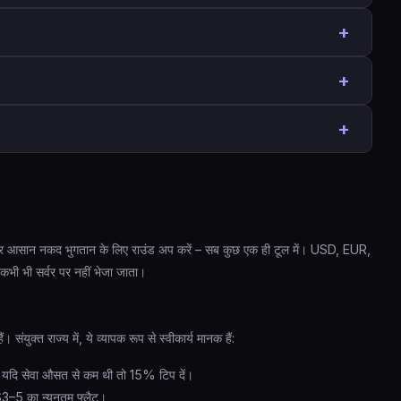
+
. कुल पाने के लिए जोड़ें: $50 + $10 = $60.
+
िक गणना की ज़रूरत नहीं।
िक
+
$24 प्रति व्यक्ति
.
 सेवा को पुरस्कृत करती है, न कि सरकारी शुल्क को।
योजित करें – प्रति व्यक्ति राशि तुरंत अपडेट हो जाती है।
, 20% पूर्व-कर ($12) बनाम पश्च-कर ($12.96) में अंतर $1 से कम है।
र एशियाई देशों में टिप कम या बिल्कुल नहीं दी जाती।
ाहे वह पूर्व-कर उप-योग हो या पूर्ण पश्च-कर राशि, जैसा आप चाहें।
टें, और आसान नकद भुगतान के लिए राउंड अप करें – सब कुछ एक ही टूल में। USD, EUR,
ी भी सर्वर पर नहीं भेजा जाता।
संयुक्त राज्य में, ये व्यापक रूप से स्वीकार्य मानक हैं:
 यदि सेवा औसत से कम थी तो 15% टिप दें।
3–5 का न्यूनतम फ्लैट।