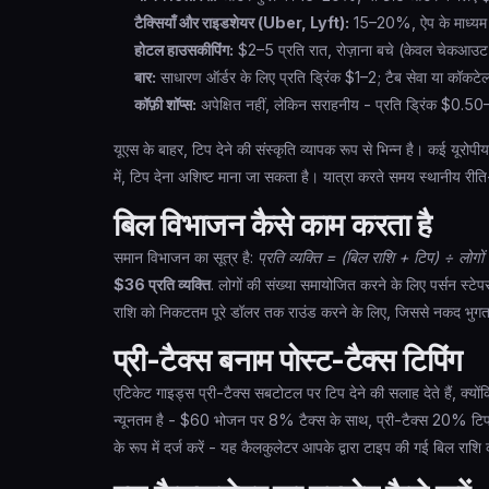
टैक्सियाँ और राइडशेयर (Uber, Lyft):
15–20%, ऐप के माध्यम से
होटल हाउसकीपिंग:
$2–5 प्रति रात, रोज़ाना बचे (केवल चेकआउट प
बार:
साधारण ऑर्डर के लिए प्रति ड्रिंक $1–2; टैब सेवा या कॉ
कॉफ़ी शॉप्स:
अपेक्षित नहीं, लेकिन सराहनीय - प्रति ड्रिंक $0.50–
यूएस के बाहर, टिप देने की संस्कृति व्यापक रूप से भिन्न है। कई यूरोपीय
में, टिप देना अशिष्ट माना जा सकता है। यात्रा करते समय स्थानीय रीति-
बिल विभाजन कैसे काम करता है
समान विभाजन का सूत्र है:
प्रति व्यक्ति = (बिल राशि + टिप) ÷ लोगों 
$36 प्रति व्यक्ति
. लोगों की संख्या समायोजित करने के लिए पर्सन स्टेप
राशि को निकटतम पूरे डॉलर तक राउंड करने के लिए, जिससे नकद भुगत
प्री-टैक्स बनाम पोस्ट-टैक्स टिपिंग
एटिकेट गाइड्स प्री-टैक्स सबटोटल पर टिप देने की सलाह देते हैं, क्योंक
न्यूनतम है - $60 भोजन पर 8% टैक्स के साथ, प्री-टैक्स 20% टिप
के रूप में दर्ज करें - यह कैलकुलेटर आपके द्वारा टाइप की गई बिल राश