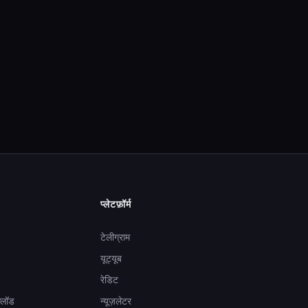
प्लेटफ़ॉर्म
टेलीग्राम
यूट्यूब
रेडिट
्लॉड
न्यूज़लेटर