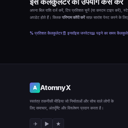
इस कैलकुलेटर का उपयोग कैसे करें
अपना बिल राशि दर्ज करें, टिप प्रतिशत चुनें (या कस्टम टाइप करें), स्ट
अपडेट होते हैं। क्लिक
परिणाम कॉपी करें
साफ़ सारांश पेस्ट करने के लिए
% प्रतिशत कैलकुलेटर
🧾 इनवॉइस जनरेटर
📖 पढ़ने का समय कैलकुल
AtomnyX
A
स्वतंत्र तकनीकी मीडिया जो निर्माताओं और सोच वाले लोगों के
लिए समाचार, अंतर्दृष्टि और विश्लेषण प्रदान करता है।
✈
▶
★