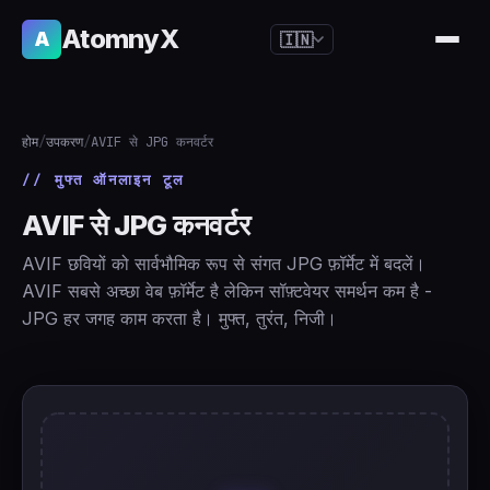
AtomnyX
A
🇮🇳
🇺🇸
English
🇪🇸
Español
होम
/
उपकरण
/
AVIF से JPG कनवर्टर
🇧🇷
Português
// मुफ्त ऑनलाइन टूल
🇫🇷
Français
AVIF से JPG कनवर्टर
🇩🇪
Deutsch
AVIF छवियों को सार्वभौमिक रूप से संगत JPG फ़ॉर्मेट में बदलें।
🇯🇵
日本語
AVIF सबसे अच्छा वेब फ़ॉर्मेट है लेकिन सॉफ़्टवेयर समर्थन कम है -
JPG हर जगह काम करता है। मुफ्त, तुरंत, निजी।
🇷🇺
Русский
🇨🇳
简体中文
🇮🇹
Italiano
🇮🇳
हिन्दी
🇳🇱
Nederlands