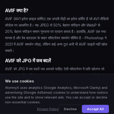
AVIF क्या है?
AVIF (AV1 इमेज फ़ाइल फ़ॉर्मेट) एक अगली पीढ़ी का इमेज फ़ॉर्मेट है जो AV1 वीडियो
कोडेक पर आधारित है। यह JPEG से 50% बेहतर संपीड़न और WebP से
20% बेहतर संपीड़न समान गुणवत्ता पर प्रदान करता है। हालांकि, AVIF एक नया
मानक है और वेब ब्राउज़र के बाहर सॉफ़्टवेयर समर्थन सीमित है - Photoshop ने
2021 में AVIF समर्थन जोड़ा, लेकिन कई अन्य टूल अभी भी AVIF फ़ाइलें नहीं खोल
सकते।
AVIF को JPG में कब बदलें
AVIF को JPG में तब बदलें जब आपको चाहिए: ऐसी सॉफ़्टवेयर में छवि खोलना जो
AVIF का समर्थन नहीं करता (पुराना Photoshop, Lightroom, कई इमेज
We use cookies
व्यूअर), ईमेल या मैसेजिंग ऐप्स के माध्यम से साझा करना, उन प्लेटफ़ॉर्म पर अपलोड
करना जो AVIF स्वीकार नहीं करते, या ऐसे लैब में प्रिंट करना जो JPEG इनपुट
AtomnyX uses analytics (Google Analytics, Microsoft Clarity) and
advertising (Google AdSense) cookies to understand how visitors
मांगता है।
use the site and to show relevant ads. You can accept or decline
non-essential cookies.
AVIF इनपुट के लिए ब्राउज़र आवश्यकताएँ
🇺🇸
View this site in
English
?
Yes
No, thanks
Decline
Accept All
Privacy Policy
AVIF डिकोडिंग के लिए Chrome 85+ या Firefox 93+ या Safari 16+