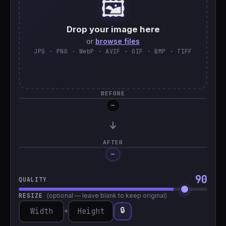
🖼️
🇹🇷
Türkçe
Drop your image here
or
browse files
JPG · PNG · WebP · AVIF · GIF · BMP · TIFF
BEFORE
—
AFTER
—
Processing…
90
QUALITY
RESIZE
(optional — leave blank to keep original)
🔒
×