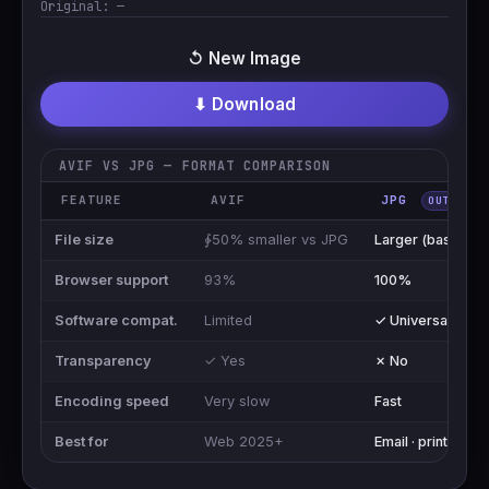
Original:
—
↺ New Image
⬇ Download
AVIF VS JPG — FORMAT COMPARISON
FEATURE
AVIF
JPG
OUTPUT
File size
∳50% smaller vs JPG
Larger (baseline)
Browser support
93%
100%
Software compat.
Limited
✓ Universal
Transparency
✓ Yes
✗ No
Encoding speed
Very slow
Fast
Best for
Web 2025+
Email · print · shar