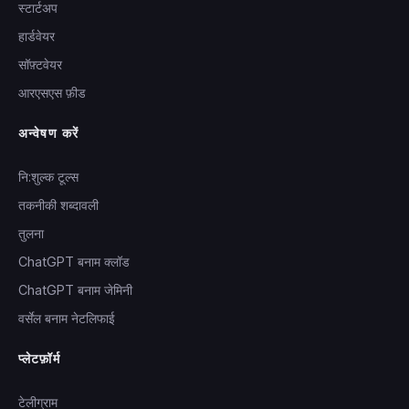
स्टार्टअप
हार्डवेयर
सॉफ़्टवेयर
आरएसएस फ़ीड
अन्वेषण करें
नि:शुल्क टूल्स
तकनीकी शब्दावली
तुलना
ChatGPT बनाम क्लॉड
ChatGPT बनाम जेमिनी
वर्सेल बनाम नेटलिफाई
प्लेटफ़ॉर्म
टेलीग्राम