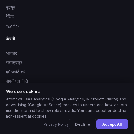
यूट्यूब
रेडिट
न्यूज़लेटर
कंपनी
आबाउट
सब्सक्राइब
हमें सपोर्ट करें
गोपनीयता नीति
सेवा की शर्तें
We use cookies
AtomnyX uses analytics (Google Analytics, Microsoft Clarity) and
advertising (Google AdSense) cookies to understand how visitors
use the site and to show relevant ads. You can accept or decline
non-essential cookies.
© 2026 AtomnyX. सभी अधिकार सुरक्षित।
🇺🇸
View this site in
English
?
Yes
No, thanks
Decline
Accept All
Privacy Policy
Built with purpose. Powered by curiosity.