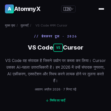
AtomnyX
A
🇮🇳
🇺🇸
English
मुख्य पृष्ठ
/
तुलनाएँ
/
VS Code बनाम Cursor
🇪🇸
Español
// डेवलपर टूल · 2026
🇧🇷
Português
VS Code
Cursor
🇫🇷
Français
VS
🇩🇪
Deutsch
VS Code वह संपादक है जिसने उद्योग पर कब्जा कर लिया। Cursor
🇯🇵
日本語
उसका AI‑पहला उत्तराधिकारी है। हम 2026 में उन्हें संपादक गुणवत्ता,
AI एकीकरण, एक्सटेंशन और स्विच करने लायक होने पर तुलना करते
🇷🇺
Русский
हैं।
🇨🇳
简体中文
अद्यतन: अप्रैल 2026 · 7 मिनट पढ़ें
🇮🇹
Italiano
↓ निर्णय पर जाएँ
🇮🇳
हिन्दी
🇳🇱
Nederlands