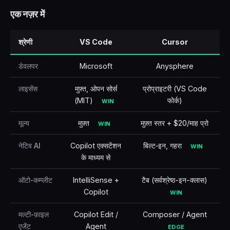
एक नज़र में
🇹🇷
Türkçe
श्रेणी
VS Code
Cursor
डेवलपर
Microsoft
Anysphere
लाइसेंस
मुफ़्त, ओपन सोर्स
प्रोप्राइटरी (VS Code
(MIT)
फोर्क)
WIN
मूल्य
मुफ़्त
मुफ़्त स्तर + $20/माह प्रो
WIN
नेटिव AI
Copilot एक्सटेंशन
बिल्ट‑इन, गहरा
WIN
के माध्यम से
ऑटो‑कम्प्लीट
IntelliSense +
टैब (सर्वश्रेष्ठ-इन-क्लास)
Copilot
WIN
मल्टी‑फ़ाइल
Copilot Edit /
Composer / Agent
एजेंट
Agent
EDGE