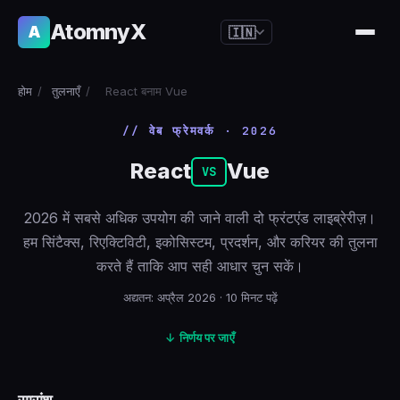
AtomnyX
A
🇮🇳
🇺🇸
English
होम
/
तुलनाएँ
/
React बनाम Vue
🇪🇸
Español
// वेब फ्रेमवर्क · 2026
🇧🇷
Português
React
Vue
🇫🇷
Français
VS
🇩🇪
Deutsch
2026 में सबसे अधिक उपयोग की जाने वाली दो फ्रंटएंड लाइब्रेरीज़।
🇯🇵
日本語
हम सिंटैक्स, रिएक्टिविटी, इकोसिस्टम, प्रदर्शन, और करियर की तुलना
करते हैं ताकि आप सही आधार चुन सकें।
🇷🇺
Русский
🇨🇳
अद्यतन: अप्रैल 2026 · 10 मिनट पढ़ें
简体中文
🇮🇹
Italiano
↓ निर्णय पर जाएँ
🇮🇳
हिन्दी
🇳🇱
Nederlands