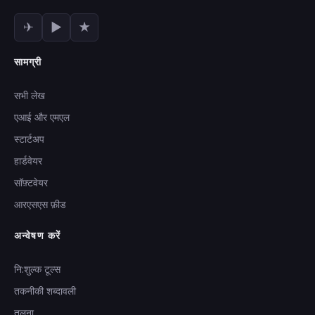
✈
▶
★
सामग्री
सभी लेख
एआई और एमएल
स्टार्टअप
हार्डवेयर
सॉफ़्टवेयर
आरएसएस फ़ीड
अन्वेषण करें
नि:शुल्क टूल्स
तकनीकी शब्दावली
तुलना