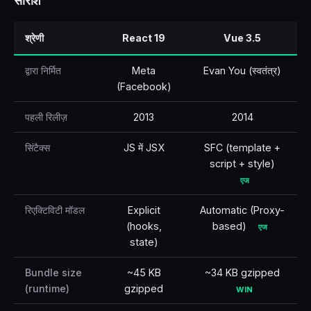
सारांश
🇹🇷
Türkçe
श्रेणी
React 19
Vue 3.5
द्वारा निर्मित
Meta
Evan You (स्वतंत्र)
(Facebook)
पहली रिलीज़
2013
2014
सिंटैक्स
JS में JSX
SFC (template +
script + style)
एज
रिएक्टिविटी मॉडल
Explicit
Automatic (Proxy-
(hooks,
based)
एज
state)
Bundle size
~45 KB
~34 KB gzipped
(runtime)
gzipped
WIN