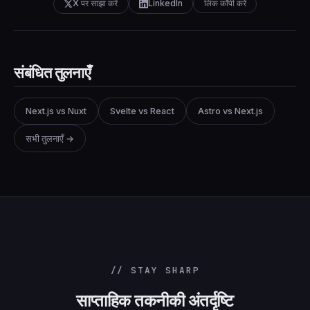
X पर साझा करें
LinkedIn
लिंक कॉपी करें
संबंधित तुलनाएँ
Next.js vs Nuxt
Svelte vs React
Astro vs Next.js
सभी तुलनाएँ →
// STAY SHARP
साप्ताहिक तकनीकी अंतर्दृष्टि