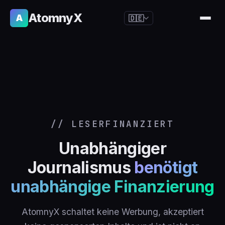
AtomnyX
A
🇩🇪
🇺🇸
English
🇪🇸
Español
🇧🇷
Português
🇫🇷
Français
🇩🇪
Deutsch
// LESERFINANZIERT
🇯🇵
日本語
Unabhängiger
🇷🇺
Русский
Journalismus
benötigt
🇨🇳
简体中文
unabhängige Finanzierung
🇮🇹
Italiano
🇮🇳
हिन्दी
AtomnyX schaltet keine Werbung, akzeptiert
🇳🇱
Nederlands