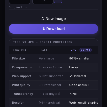
Original:
—
↺ New Image
⬇ Download
TIFF VS JPG — FORMAT COMPARISON
FEATURE
TIFF
JPG
OUTPUT
File size
Very large
90%+ smaller
Compression
Lossless / none
Lossy
Web support
✗ Not supported
✓ Universal
Print quality
✓ Professional
Good at q85+
Transparency
✓ Yes (layers)
✗ No
Best for
Print · archival
Web · email · sharing