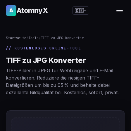
AtomnyX
A
🇩🇪
🇺🇸
English
🇪🇸
Español
Startseite
/
Tools
/
TIFF zu JPG Konverter
🇧🇷
Português
// KOSTENLOSES ONLINE-TOOL
🇫🇷
Français
TIFF zu JPG Konverter
🇩🇪
Deutsch
TIFF-Bilder in JPEG für Webfreigabe und E‑Mail
🇯🇵
日本語
konvertieren. Reduziere die riesigen TIFF-
Dateigrößen um bis zu 95 % und behalte dabei
🇷🇺
Русский
exzellente Bildqualität bei. Kostenlos, sofort, privat.
🇨🇳
简体中文
🇮🇹
Italiano
🇮🇳
हिन्दी
🇳🇱
Nederlands