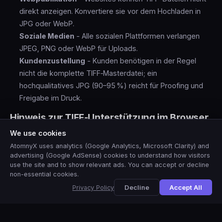
direkt anzeigen. Konvertiere sie vor dem Hochladen in
JPG oder WebP.
Soziale Medien
- Alle sozialen Plattformen verlangen
JPEG, PNG oder WebP für Uploads.
Kundenzustellung
- Kunden benötigen in der Regel
nicht die komplette TIFF‑Masterdatei; ein
hochqualitatives JPG (90–95 %) reicht für Proofing und
Freigabe im Druck.
Hinweis zur TIFF-Unterstützung im Browser
We use cookies
Die meisten Browser können einseitige TIFF-Dateien
anzeigen. Mehrseitige TIFFs (mit mehreren IFDs) oder TIFFs
AtomnyX uses analytics (Google Analytics, Microsoft Clarity) and
advertising (Google AdSense) cookies to understand how visitors
mit CMYK-Farbprofilen werden in einigen Browsern
use the site and to show relevant ads. You can accept or decline
möglicherweise nicht korrekt decodiert. Bei
non-essential cookies.
🇺🇸
problematischen TIFFs zeigt das Tool einen Fehler an – in
View this site in
English
?
Yes
No, thanks
Decline
Accept All
Privacy Policy
diesem Fall solltest du Photoshop oder IrfanView zur
manuellen Konvertierung verwenden.