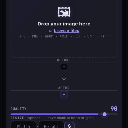
🖼️
🇹🇷
Türkçe
Drop your image here
or
browse files
JPG · PNG · WebP · AVIF · GIF · BMP · TIFF
BEFORE
—
AFTER
—
Processing…
90
QUALITY
RESIZE
(optional — leave blank to keep original)
🔒
×