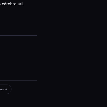
cérebro útil.
ões →