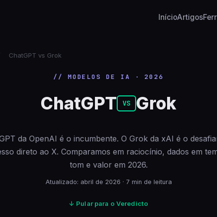
Início
Artigos
Fer
/
ChatGPT vs Grok
// MODELOS DE IA · 2026
ChatGPT
Grok
VS
GPT da OpenAI é o incumbente. O Grok da xAI é o desafian
sso direto ao X. Comparamos em raciocínio, dados em tem
tom e valor em 2026.
Atualizado: abril de 2026 · 7 min de leitura
↓ Pular para o Veredicto