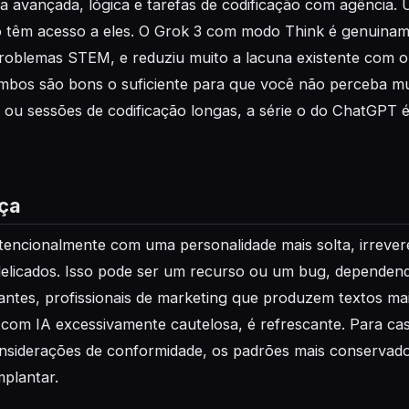
avançada, lógica e tarefas de codificação com agência. 
 têm acesso a eles. O Grok 3 com modo Think é genuinam
roblemas STEM, e reduziu muito a lacuna existente com o
 ambos são bons o suficiente para que você não perceba mu
 ou sessões de codificação longas, a série o do ChatGPT é
ça
ntencionalmente com uma personalidade mais solta, irrev
delicados. Isso pode ser um recurso ou um bug, dependen
antes, profissionais de marketing que produzem textos mai
 com IA excessivamente cautelosa, é refrescante. Para ca
nsiderações de conformidade, os padrões mais conserva
mplantar.