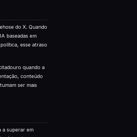
irehose do X. Quando
 IA baseadas em
olítica, esse atraso
citadouro quando a
mentação, conteúdo
stumam ser mais
a a superar em