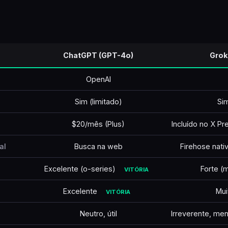
ChatGPT (GPT-4o)
Grok
OpenAI
Sim (limitado)
Sim
$20/mês (Plus)
Incluído no X 
al
Busca na web
Firehose nati
Excelente (o-series)
Forte (
VITÓRIA
Excelente
Mui
VITÓRIA
Neutro, útil
Irreverente, men