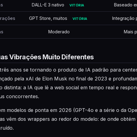
ns
DALL-E 3 nativo
Baseado em
VITÓRIA
grações
GPT Store, muitos
Integração
VITÓRIA
as
Moderado
Mais 
uas Vibrações Muito Diferentes
rês anos se tornando o produto de IA padrão para centen
nçado pela xAI de Elon Musk no final de 2023 e profunda
o distinta: a IA que lê a web social em tempo real e res
us concorrentes.
m modelos de ponta em 2026 (GPT-4o e a série o da Open
icas vêm dos wrappers ao redor do modelo: de onde obtém 
ruído.