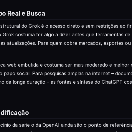
o Real e Busca
trutural do Grok é o acesso direto e sem restrições ao f
o Grok costuma ter algo a dizer antes que ferramentas de
s atualizações. Para quem cobre mercados, esportes ou p
a web embutida e costuma ser mais moderado e melhor 
o papo social. Para pesquisas amplas na internet – docu
smo de longa duração – as fontes e síntese do ChatGPT co
odificação
cínio da série o da OpenAI ainda são o ponto de referênci