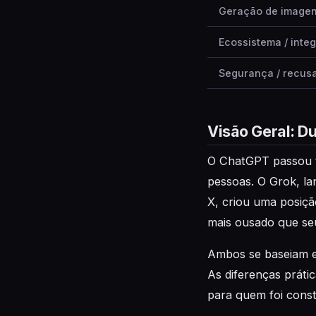
Geração de image
Ecossistema / inte
Segurança / recus
Visão Geral: D
O ChatGPT passou t
pessoas. O Grok, la
X, criou uma posiçã
mais ousado que se
Ambos se baseiam e
As diferenças prát
para quem foi const