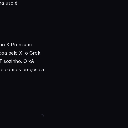
ra uso é
 no X Premium+
aga pelo X, o Grok
T sozinho. O xAI
te com os preços da