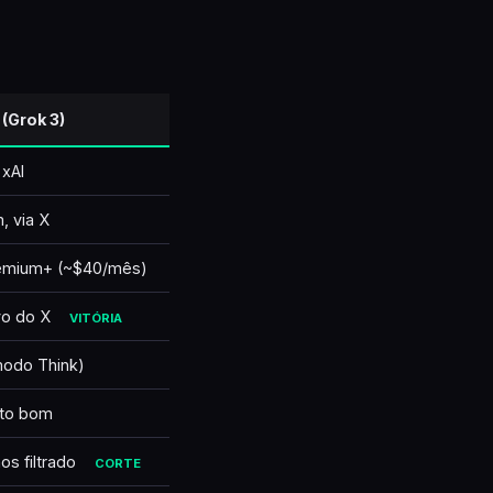
🇹🇷
Türkçe
 (Grok 3)
xAI
, via X
Premium+ (~$40/mês)
vo do X
VITÓRIA
modo Think)
to bom
os filtrado
CORTE