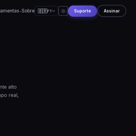
ramentas
Sobre
🇧🇷
PT
Suporte
Assinar
🇺🇸
English
🇪🇸
Español
🇧🇷
Português
🇫🇷
Français
🇩🇪
Deutsch
🇯🇵
日本語
te alto
🇷🇺
Русский
po real,
🇨🇳
简体中文
🇮🇹
Italiano
🇮🇳
हिन्दी
🇳🇱
Nederlands