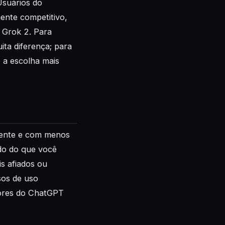
Usuários do
ente competitivo,
 Grok 2. Para
ita diferença; para
 a escolha mais
erente e com menos
do do que você
s afiados ou
sos de uso
dores do ChatGPT