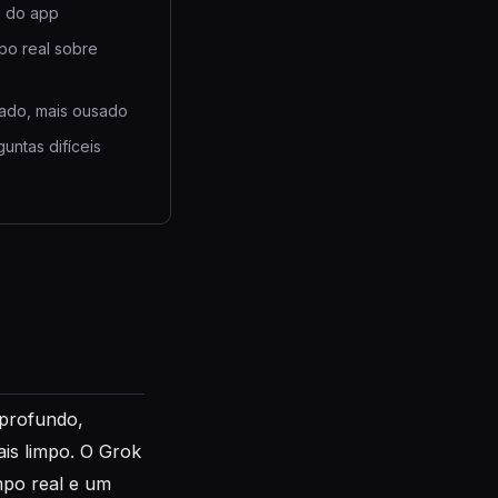
o do app
mpo real sobre
rado, mais ousado
untas difíceis
 profundo,
ais limpo. O Grok
po real e um