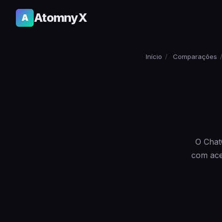
AtomnyX
A
Início
/
Comparações
O Chat
com ace