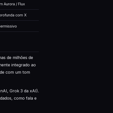
 Aurora / Flux
 profunda com X
permissivo
as de milhões de
mente integrado ao
ponde com um tom
AI, Grok 3 da xAI).
dados, como fala e