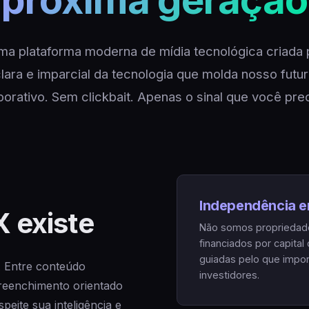
próxima geração

a plataforma moderna de mídia tecnológica criada 
lara e imparcial da tecnologia que molda nosso futu
porativo. Sem clickbait. Apenas o sinal que você prec
Independência e
 existe
Não somos propriedad
financiados por capital
guiadas pelo que impor
. Entre conteúdo
investidores.
preenchimento orientado
peite sua inteligência e