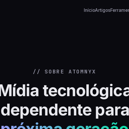
Início
Artigos
Ferrame





// SOBRE ATOMNYX

Mídia tecnológic


ndependente para


