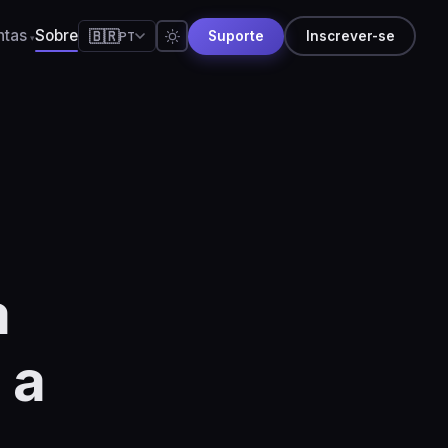
ntas
Sobre
🇧🇷
PT
Suporte
Inscrever-se
🇸
English
🇸
Español
🇷
Português
🇷
Français
🇪
Deutsch
🇵
日本語
a
🇺
Русский
🇳
简体中文
 a
🇹
Italiano
🇳
हिन्दी
🇱
Nederlands