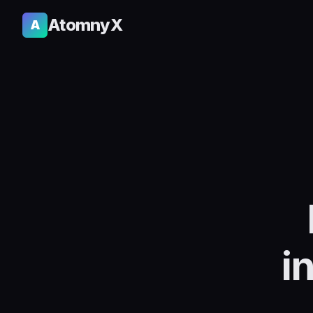
AtomnyX
A
i