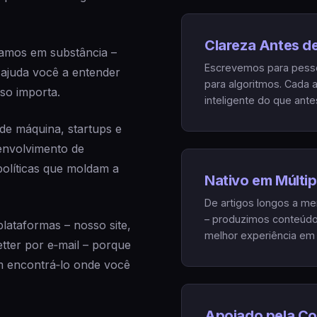
Clareza Antes de
camos em substância –
Escrevemos para pesso
e ajuda você a entender
para algoritmos. Cada a
so importa.
inteligente do que antes
de máquina, startups e
senvolvimento de
políticas que moldam a
Nativo em Múltip
De artigos longos a m
– produzimos conteúdo 
lataformas – nosso site,
melhor experiência em 
tter por e‑mail – porque
m encontrá‑lo onde você
Apoiado pela C