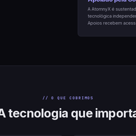
A AtomnyX é sustentada
tecnológica independen
Apoios recebem acesso 
// O QUE COBRIMOS
A tecnologia que import