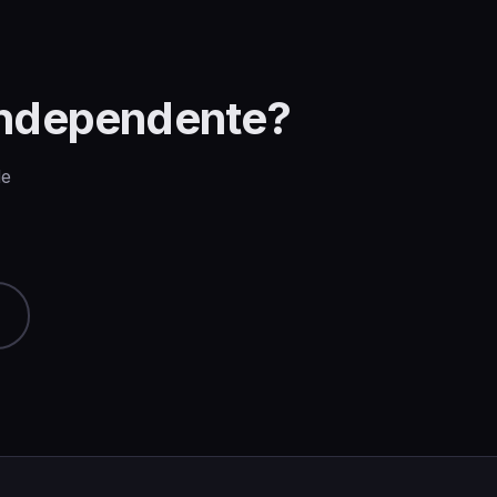
 independente?
de