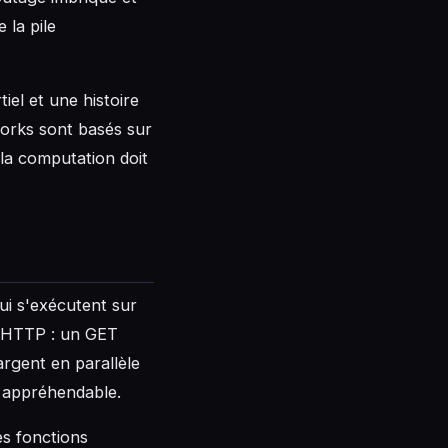
la pile
iel et une histoire
orks sont basés sur
ù la computation doit
ui s'exécutent sur
r HTTP : un GET
argent en parallèle
t appréhendable.
es fonctions