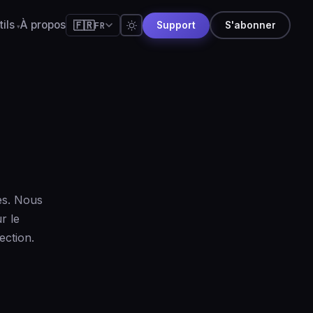
ils
À propos
🇫🇷
FR
Support
S'abonner
🇺🇸
English
🇪🇸
Español
🇧🇷
Português
🇫🇷
Français
🇩🇪
Deutsch
🇯🇵
日本語
es. Nous
🇷🇺
Русский
r le
🇨🇳
简体中文
ection.
🇮🇹
Italiano
🇮🇳
हिन्दी
🇳🇱
Nederlands