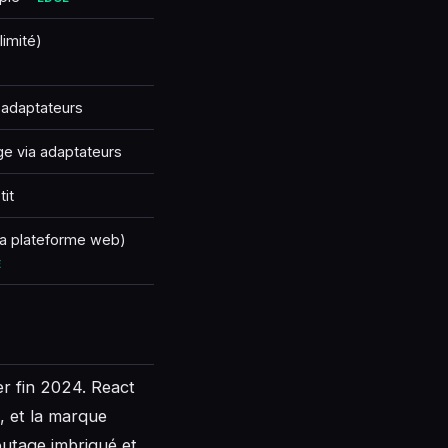
limité)
 adaptateurs
e via adaptateurs
tit
la plateforme web)
E
er fin 2024. React
, et la marque
routage imbriqué et