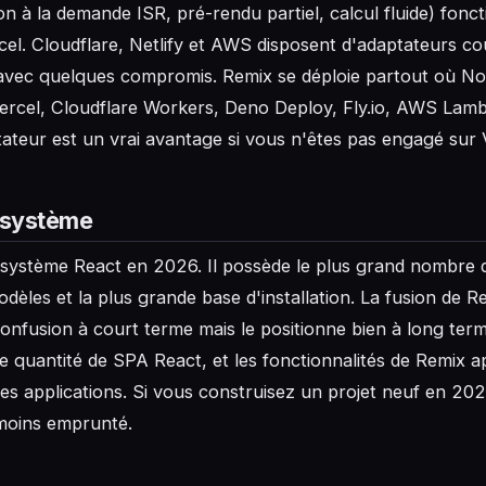
ion à la demande ISR, pré-rendu partiel, calcul fluide) fon
el. Cloudflare, Netlify et AWS disposent d'adaptateurs co
 avec quelques compromis. Remix se déploie partout où N
ercel, Cloudflare Workers, Deno Deploy, Fly.io, AWS Lam
tateur est un vrai avantage si vous n'êtes pas engagé sur 
osystème
osystème React en 2026. Il possède le plus grand nombre de
dèles et la plus grande base d'installation. La fusion de 
onfusion à court terme mais le positionne bien à long ter
 quantité de SPA React, et les fonctionnalités de Remix a
es applications. Si vous construisez un projet neuf en 20
 moins emprunté.