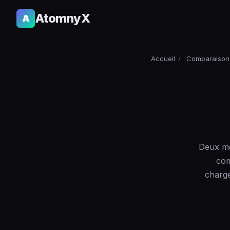
AtomnyX
A
Accueil
/
Comparaison
Deux mé
com
charge