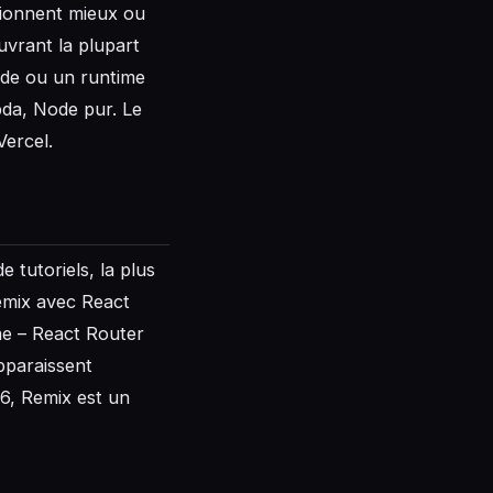
ctionnent mieux ou
uvrant la plupart
ode ou un runtime
bda, Node pur. Le
Vercel.
 tutoriels, la plus
Remix avec React
me – React Router
pparaissent
26, Remix est un