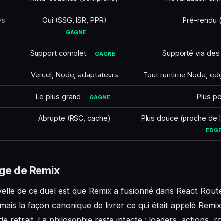
es
Oui (SSG, ISR, PPR)
Pré-rendu (
GAGNE
Support complet
Supporté via des
GAGNE
Vercel, Node, adaptateurs
Tout runtime Node, edg
Le plus grand
Plus pe
GAGNE
Abrupte (RSC, cache)
Plus douce (proche de 
EDG
rge de Remix
elle de ce duel est que Remix a fusionné dans React Rout
mais la façon canonique de livrer ce qui était appelé Remix
e retrait. La philosophie reste intacte : loaders, actions, 