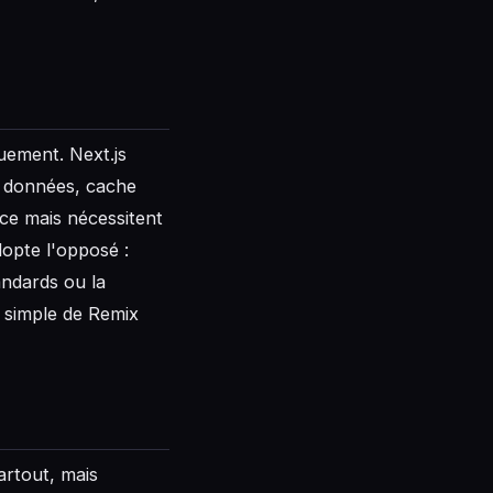
uement. Next.js
e données, cache
ce mais nécessitent
opte l'opposé :
andards ou la
s simple de Remix
artout, mais