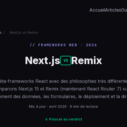
Accueil
Articles
Out
s
/
Next.js vs Remix
// FRAMEWORKS WEB · 2026
Next.js
Remix
VS
ta-frameworks React avec des philosophies très différent
parons Next.js 15 et Remix (maintenant React Router 7) su
ment des données, les formulaires, le déploiement et la dir
Mis à jour : avril 2026 · 9 min de lecture
↓ Passer au verdict