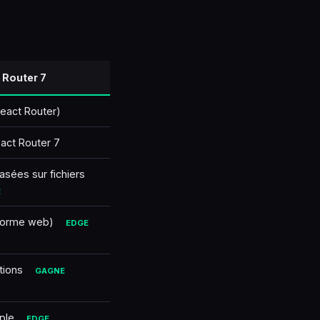
🇹🇷
Türkçe
 Router 7
eact Router)
act Router 7
sées sur fichiers
E
eforme web)
EDGE
tions
GAGNE
mple
EDGE