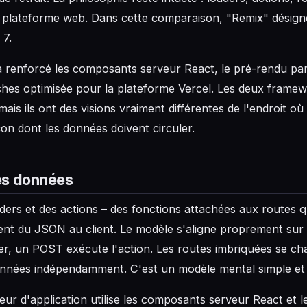
plateforme web. Dans cette comparaison, "Remix" désigne 
 7.
 a renforcé les composants serveur React, le pré-rendu part
hes optimisée pour la plateforme Vercel. Les deux framew
 mais ils ont des visions vraiment différentes de l'endroit o
açon dont les données doivent circuler.
s données
aders et des actions – des fonctions attachées aux routes q
ient du JSON au client. Le modèle s'aligne proprement su
der, un POST exécute l'action. Les routes imbriquées se ch
données indépendamment. C'est un modèle mental simple e
eur d'application utilise les composants serveur React et l