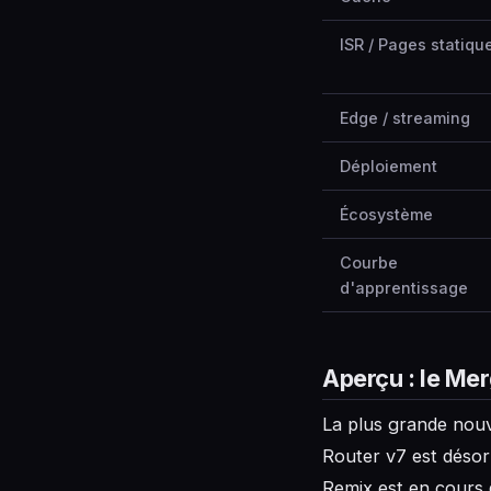
ISR / Pages statiqu
Edge / streaming
Déploiement
Écosystème
Courbe
d'apprentissage
Aperçu : le Me
La plus grande nouv
Router v7 est désor
Remix est en cours d