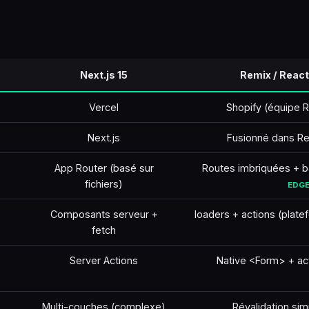
Next.js 15
Remix / React
Vercel
Shopify (équipe R
Next.js
Fusionné dans Re
App Router (basé sur
Routes imbriquées + ba
fichiers)
EDG
Composants serveur +
loaders + actions (plat
fetch
Server Actions
Native <Form> + ac
Multi-couches (complexe)
Révalidation si