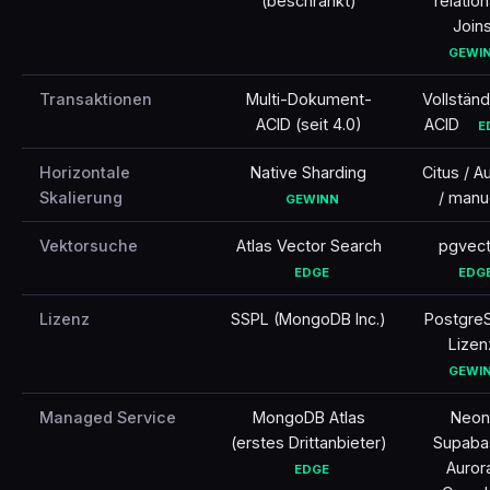
(beschränkt)
relation
Join
GEWI
Transaktionen
Multi-Dokument-
Vollstän
ACID (seit 4.0)
ACID
E
Horizontale
Native Sharding
Citus / A
Skalierung
/ manu
GEWINN
Vektorsuche
Atlas Vector Search
pgvect
EDGE
EDG
Lizenz
SSPL (MongoDB Inc.)
Postgre
Lizen
GEWI
Managed Service
MongoDB Atlas
Neon
(erstes Drittanbieter)
Supaba
Auror
EDGE