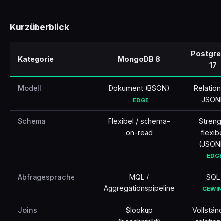
🇹🇷
Türkçe
Kurzüberblick
Postgr
Kategorie
MongoDB 8
17
Modell
Dokument (BSON)
Relation
JSON
EDGE
Schema
Flexibel / schema-
Streng
on-read
flexib
(JSON
EDG
Abfragesprache
MQL /
SQL
Aggregationspipeline
GEWI
Joins
$lookup
Vollstän