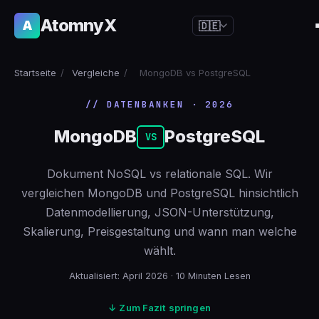
AtomnyX
A
🇩🇪
🇺🇸
English
Startseite
/
Vergleiche
/
MongoDB vs PostgreSQL
🇪🇸
Español
// DATENBANKEN · 2026
🇧🇷
Português
MongoDB
PostgreSQL
🇫🇷
Français
VS
🇩🇪
Deutsch
Dokument NoSQL vs relationale SQL. Wir
🇯🇵
日本語
vergleichen MongoDB und PostgreSQL hinsichtlich
Datenmodellierung, JSON-Unterstützung,
🇷🇺
Русский
Skalierung, Preisgestaltung und wann man welche
🇨🇳
简体中文
wählt.
🇮🇹
Italiano
Aktualisiert: April 2026 · 10 Minuten Lesen
🇮🇳
हिन्दी
↓ Zum Fazit springen
🇳🇱
Nederlands