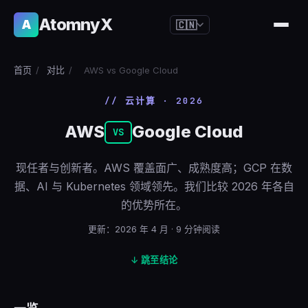
AtomnyX
A
🇨🇳
🇺🇸
English
首页
/
对比
/
AWS vs Google Cloud
🇪🇸
Español
// 云计算 · 2026
🇧🇷
Português
AWS
Google Cloud
🇫🇷
Français
VS
🇩🇪
Deutsch
现任者与创新者。AWS 覆盖面广、成熟度高；GCP 在数
🇯🇵
日本語
据、AI 与 Kubernetes 领域领先。我们比较 2026 年各自
的优势所在。
🇷🇺
Русский
🇨🇳
更新：2026 年 4 月 · 9 分钟阅读
简体中文
🇮🇹
Italiano
↓ 跳至结论
🇮🇳
हिन्दी
🇳🇱
Nederlands