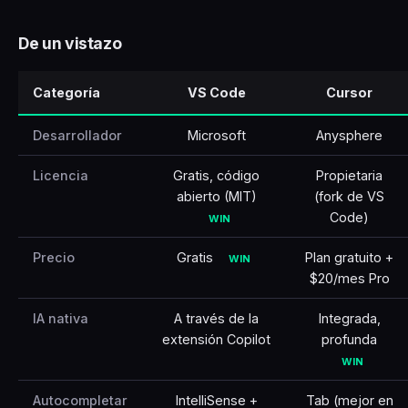
🇹🇷
Türkçe
De un vistazo
Categoría
VS Code
Cursor
Desarrollador
Microsoft
Anysphere
Licencia
Gratis, código
Propietaria
abierto (MIT)
(fork de VS
Code)
WIN
Precio
Gratis
Plan gratuito +
WIN
$20/mes Pro
IA nativa
A través de la
Integrada,
extensión Copilot
profunda
WIN
Autocompletar
IntelliSense +
Tab (mejor en