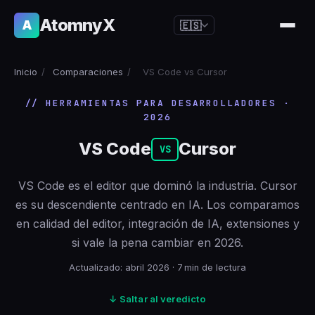
AtomnyX
A
🇪🇸
🇺🇸
English
Inicio
/
Comparaciones
/
VS Code vs Cursor
🇪🇸
Español
// HERRAMIENTAS PARA DESARROLLADORES ·
🇧🇷
Português
2026
🇫🇷
Français
VS Code
Cursor
VS
🇩🇪
Deutsch
🇯🇵
日本語
VS Code es el editor que dominó la industria. Cursor
es su descendiente centrado en IA. Los comparamos
🇷🇺
Русский
en calidad del editor, integración de IA, extensiones y
🇨🇳
简体中文
si vale la pena cambiar en 2026.
🇮🇹
Italiano
Actualizado: abril 2026 · 7 min de lectura
🇮🇳
हिन्दी
↓ Saltar al veredicto
🇳🇱
Nederlands