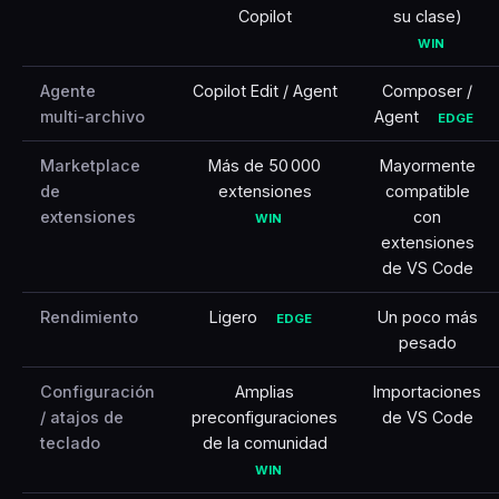
Copilot
su clase)
WIN
Agente
Copilot Edit / Agent
Composer /
multi‑archivo
Agent
EDGE
Marketplace
Más de 50 000
Mayormente
de
extensiones
compatible
extensiones
con
WIN
extensiones
de VS Code
Rendimiento
Ligero
Un poco más
EDGE
pesado
Configuración
Amplias
Importaciones
/ atajos de
preconfiguraciones
de VS Code
teclado
de la comunidad
WIN