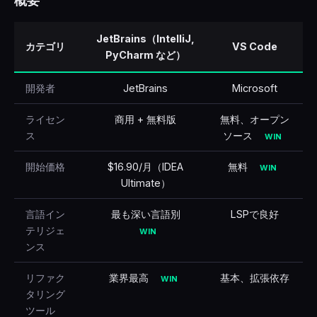
概要
🇹🇷
Türkçe
JetBrains（IntelliJ,
カテゴリ
VS Code
PyCharm など）
開発者
JetBrains
Microsoft
ライセン
商用 + 無料版
無料、オープン
ス
ソース
WIN
開始価格
$16.90/月（IDEA
無料
WIN
Ultimate）
言語イン
最も深い言語別
LSPで良好
テリジェ
WIN
ンス
リファク
業界最高
基本、拡張依存
WIN
タリング
ツール