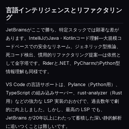
言語インテリジェンスとリファクタリン
グ
JetBrainsがここで勝ち、特定スタックでは顕著な差が
あります。IntelliJのJava・Kotlinコード理解―大規模コ
ードベースでの安全なリネーム、ジェネリック型推論、
死コード検出、慣用的リファクタリング提案―は依然と
して金字塔です。Riderと.NET、PyCharmのPython型
情報理解も同様です。
VS Code の言語サポートは、Pylance（Python用）、
TypeScript の組み込みサーバー、rust-analyzer（Rust
用）などの強力な LSP 実装のおかげで、過去数年で劇
的に向上しました。しかし、最高の LSP でも、
JetBrains が20年以上にわたって蓄積した深い静的解析
に追いつくことは難しいです。