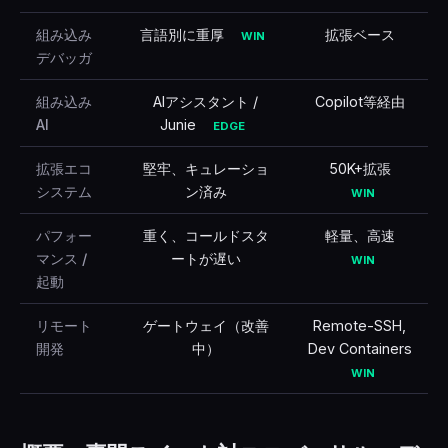
組み込み
言語別に重厚
拡張ベース
WIN
デバッガ
組み込み
AIアシスタント /
Copilot等経由
AI
Junie
EDGE
拡張エコ
堅牢、キュレーショ
50K+拡張
システム
ン済み
WIN
パフォー
重く、コールドスタ
軽量、高速
マンス /
ートが遅い
WIN
起動
リモート
ゲートウェイ（改善
Remote-SSH,
開発
中）
Dev Containers
WIN