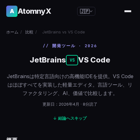
AtomnyX
A
🇯🇵
🇺🇸
English
ホーム
/
比較
/
JetBrains vs VS Code
🇪🇸
Español
// 開発ツール · 2026
🇧🇷
Português
JetBrains
VS Code
🇫🇷
Français
VS
🇩🇪
Deutsch
JetBrainsは特定言語向けの高機能IDEを提供。VS Code
🇯🇵
日本語
はほぼすべてを実装した軽量エディタ。言語ツール、リ
ファクタリング、AI、価値で比較します。
🇷🇺
Русский
🇨🇳
更新日：2026年4月 · 8分読了
简体中文
🇮🇹
Italiano
↓ 結論へスキップ
🇮🇳
हिन्दी
🇳🇱
Nederlands