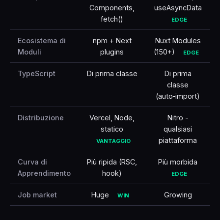
Components,
useAsyncData
fetch()
EDGE
Ecosistema di
npm + Next
Nuxt Modules
Moduli
plugins
(150+)
EDGE
TypeScript
Di prima classe
Di prima
classe
(auto‑import)
Distribuzione
Vercel, Node,
Nitro -
statico
qualsiasi
piattaforma
VANTAGGIO
Curva di
Più ripida (RSC,
Più morbida
Apprendimento
hook)
EDGE
Job market
Huge
Growing
WIN