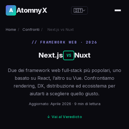
AtomnyX
A
🇮🇹
🇺🇸
English
Home
/
Confronti
/
Next.js vs Nuxt
🇪🇸
Español
// FRAMEWORK WEB · 2026
🇧🇷
Português
Next.js
Nuxt
🇫🇷
Français
VS
🇩🇪
Deutsch
Due dei framework web full‑stack più popolari, uno
🇯🇵
日本語
basato su React, l’altro su Vue. Confrontiamo
rendering, DX, distribuzione ed ecosistema per
🇷🇺
Русский
aiutarti a scegliere quello giusto.
🇨🇳
简体中文
Aggiornato: Aprile 2026 · 9 min di lettura
🇮🇹
Italiano
↓ Vai al Veredicto
🇮🇳
हिन्दी
🇳🇱
Nederlands