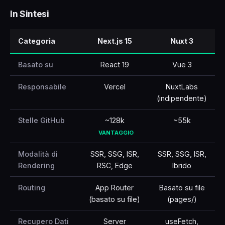
In Sintesi
🇹🇷
Türkçe
Categoria
Next.js 15
Nuxt 3
Basato su
React 19
Vue 3
Responsabile
Vercel
NuxtLabs
(indipendente)
Stelle GitHub
~128k
~55k
VANTAGGIO
Modalità di
SSR, SSG, ISR,
SSR, SSG, ISR,
Rendering
RSC, Edge
Ibrido
Routing
App Router
Basato su file
(basato su file)
(pages/)
Recupero Dati
Server
useFetch,