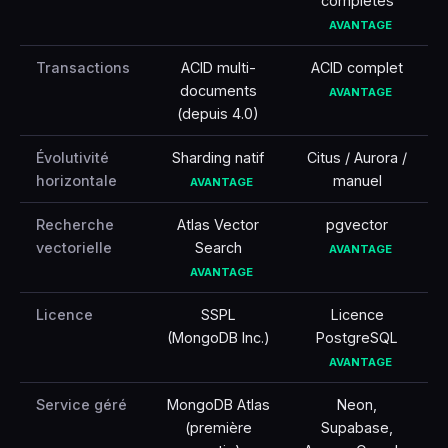
complètes
AVANTAGE
Transactions
ACID multi-
ACID complet
documents
AVANTAGE
(depuis 4.0)
Évolutivité
Sharding natif
Citus / Aurora /
horizontale
manuel
AVANTAGE
Recherche
Atlas Vector
pgvector
vectorielle
Search
AVANTAGE
AVANTAGE
Licence
SSPL
Licence
(MongoDB Inc.)
PostgreSQL
AVANTAGE
Service géré
MongoDB Atlas
Neon,
(première
Supabase,