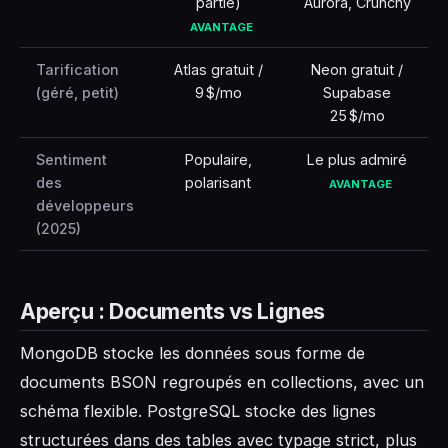
partie)
Aurora, Crunchy
AVANTAGE
Tarification
Atlas gratuit /
Neon gratuit /
(géré, petit)
9 $/mo
Supabase
25 $/mo
Sentiment
Populaire,
Le plus admiré
des
polarisant
AVANTAGE
développeurs
(2025)
Aperçu : Documents vs Lignes
MongoDB stocke les données sous forme de
documents BSON regroupés en collections, avec un
schéma flexible. PostgreSQL stocke des lignes
structurées dans des tables avec typage strict, plus