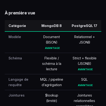
🇹🇷
Türkçe
À première vue
Catégorie
MongoDB 8
PostgreSQL 17
Modèle
Document
Relationnel +
(BSON)
JSONB
AVANTAGE
Schéma
Flexible /
Strict + flexible
schéma à la
(JSONB)
lecture
AVANTAGE
Langage de
MQL / pipeline
SQL
requête
d’agrégation
AVANTAGE
Jointures
$lookup
Jointures
(limité)
relationnelles