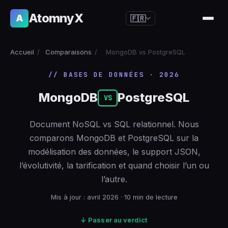
AtomnyX
A
🇫🇷
🇺🇸
English
Accueil
/
Comparaisons
/
MongoDB vs PostgreSQL
🇪🇸
Español
// BASES DE DONNÉES · 2026
🇧🇷
Português
MongoDB
PostgreSQL
🇫🇷
Français
VS
🇩🇪
Deutsch
Document NoSQL vs SQL relationnel. Nous
🇯🇵
日本語
comparons MongoDB et PostgreSQL sur la
modélisation des données, le support JSON,
🇷🇺
Русский
l’évolutivité, la tarification et quand choisir l’un ou
🇨🇳
简体中文
l’autre.
🇮🇹
Italiano
Mis à jour : avril 2026 · 10 min de lecture
🇮🇳
हिन्दी
↓ Passer au verdict
🇳🇱
Nederlands